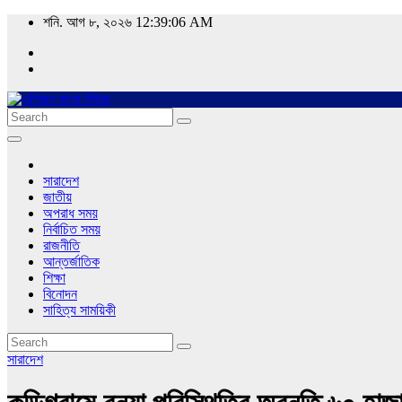
Skip
শনি. আগ ৮, ২০২৬
12:39:07 AM
to
content
Asian Bangla News
এশিয়ান বাংলা নিউজ
সারাদেশ
জাতীয়
অপরাধ সময়
নির্বাচিত সময়
রাজনীতি
আন্তর্জাতিক
শিক্ষা
বিনোদন
সাহিত্য সাময়িকী
সারাদেশ