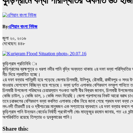
কুড়িগ্রামে বন্যা পরিস্থিতির অবনতি ৬০ হাজার 
By
এশিয়ান বাংলা নিউজ
জুলা ২০, ২০১৬
দেখেছেন:
৪৪৮
কুড়িগ্রাম প্রতিনিধি ঃ
কুড়িগ্রামের ব্রহ্মপুত্র ও ধরলা নদীর পানি বৃদ্ধি অব্যহত থাকায় ২য় দফা বন্যা পরিস্থিতির
নীচ দিয়ে প্রবাহিত হচ্ছে।
২য় দফা বন্যায় পানিবন্দী হয়ে পড়েছে জেলার চিলমারী, উলিপুর, রৌমারী, রাজীবপুর ও সদর
যাওয়ায় যোগযোগ বিচ্ছিন্ন হয়ে পড়েছে। বন্যা দুর্গত এলাকার বেশিরভাগ নলকুপ পানিতে তলি
চিলমারী উপজেলা পরিষদের চেয়ারম্যান শওকত আলী বীর বিক্রম জানান, চিলমারী উপজেলার অ
কেজি চাউল, ১ কেজি ডাল, ১ কেজি লবন দিয়েছি। জেলা প্রশাসনের নিকট আরো বরাদ্দ চাওয
তবে চরাঞ্চলের বেশিরভাগ বন্যা কবলিত এলাকায় খোঁজ নিয়ে জানা গেছে প্রথম দফা বন্যা থেক
নদ-নদী তীরবর্তী চর ও দ্বীপচরের মানুষজন এক সপ্তাহের ব্যবধানে ২য় দফা বন্যার কবলে 
কুড়িগ্রাম পানি উন্নয়ন বোর্ডের নির্বাহী প্রকৌশলী মোঃ মাহফুজুর রহমান জানায়, গত ২৪ ঘন্টায়
অপরিবর্তিত রয়েছে তিস্তার ও দুধকুমারের পানি।
Share this: