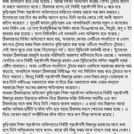
কাজ ভাগাভাগি করে দেয়া হয়েছে। আমরা লিখিত অভিযোগ করেছি গোপন টেন্ডার বাতিল
না করলে আদালতে যাবো। ঠিকাদারা বলেন,ওই নির্বাহী প্রকৌশলী টানা ৬ বছর ধরে
কুড়িগ্রাম শিক্ষা প্রকৌশল অধিদপ্তরে দায়িত্বে থাকায় ধরাকে সরা জ্ঞান করছেন।
ইতোমধ্যে তার তিন বার বদলীর আদেশ হলেও তিনি অর্থের জোরে সেই বদলী আদেশ
বাতিল করেছেন । সুত্রটি জানান,কুড়িগ্রাম এবং লালমনিরহাট জেলার স্কুল ও কলেজের
ভবন নির্মান এবং ২য় তলা উর্ধ্বমুখীকরণের নির্মান কাজে নি¤œমানের রড, সিমেন্ট, বালু ও ইট
ব্যবহার করা হয়েছে। ফলে নির্মানাধীন ওই ভবনগুলি এখন অনিরাপদ হয়ে পরেছে।
ঠিকাদারদের লিখিত অভিযোগে জানা যায়, অন্যান্য জেলায় এলটিএম পদ্ধতিতে বা ৫ভাগ
কম দরে টেন্ডার করার নিয়ম থাকলেও কুড়িগ্রামে করা হচ্ছে ওটিএম পদ্ধতিতে টেন্ডার।
সেই সাথে জুরে দেয়া হচ্ছে নিত্যনতুন শর্ত। যাতে সিন্ডিকেট কার্যকরী থাকে। ইুতমধ্যে
সাধারন ঠিকাদাররা মারমুখি হওয়ায় পরিস্থিতি ক্রমাগত জটিলতার দিকে এগুচ্ছে। অবস্থার
বেগতিক দেখে নির্বাহী প্রকৌশলী মিজানুর রহমান এখন সিন্ডিকেটের পালিত সন্ত্রাসী দ্বারা
বেষ্টিত থাকছেন। অথচ এলটিএম পদ্ধতিতে টেন্ডার করলে একদিকে সরকারের রাজস্ব আয়
বাড়তো, অন্যদিকে সাধারণ ঠিকাদাররা নির্বিঘেœ শত শত সিডিউল ক্রয় করে টেন্ডারে অংশ
নিতে পারতো। কিন্তু নির্বাহী প্রকৌশলী মিজানুর রহমান এসব নিয়ম-কানুন তোয়াক্কা না
করে তিনি সর্বনি¤œ দরদাতাকে কাজ না দিয়ে উচ্চ দরদাতাকে কাজ দেয়ার মাধ্যমে
সরকারের বিপুল অংকের রাজস্ব ক্ষতিগ্রস্থ করেছেন।
সাধারন ঠিকাদারদের অভিযোগ কুড়িগ্রাম শিক্ষা প্রকৌশল অধিদপ্তরে নির্বাহী প্রকৌশলী
মিজানুর রহমান উচ্চহারে কমিশন নিয়ে ঠিকাদার ফরিদ উদ্দিনসহ স্থানীয় ৩/৪ জন
ঠিকাদারের নামে কাজ দিয়ে তিনি শেয়ারে ব্যবসা করছেন। এ ছাড়া তার বিরুদ্ধে আরো
বহুবিধ অনিয়ম-দুর্নীতি’র ঘটনা ফাঁস হয়ে পড়ায় ঠিকাদার মহলে ক্ষোভের সঞ্চার হচ্ছে। এ
নিয়ে যেকোন মহুর্তে অপ্রীতিকর ঘটনা ঘটতে পারে বলে তীব্র আশংকা রয়েছে।
কুড়িগ্রাম শিক্ষা প্রকৌশল অধিদপ্তরে নির্বাহী প্রকৌশলী মিজানুর রহমানের সাথে কথা
হলে তিনি দাম্ভিকতার সাথে বলেন- কারো যদি কিছু করার থাকে তাহলে তারা করে দেখান।