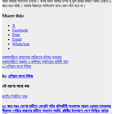
আমি আমার গতিতেই চলবো। উপর মহল আমার উপর সু দৃষ্টি রাখার কারণে আমি এখানে ৬
বছর ধরে আছি। আমার বিরুদ্ধে অভিযোগ করে কোন লাভ হবে না।
Share this:
X
Facebook
Print
Email
WhatsApp
Post
ভূরুঙ্গামারীতে বাসচালক লাঞ্চিতের ঘটনায় অবরোধ
ভুরুঙ্গামারীতে সন্ত্রাস ও জঙ্গিবাদ প্রতিরোধ কমিটি গঠন
navigation
By
এশিয়ান বাংলা নিউজ
এই ধরণের আরো খবর
জাতীয়
নির্বাচিত সময়
৫৫ বছর পরও দেশের মাটিতে ফেরেনি শহিদ বুদ্ধিজীবী অধ্যাপক আব্দুল ওয়াহাব তালুকদার
সীমান্ত পেরিয়ে ভারতের মাটিতে অযত্নে সমাধি, রাষ্ট্রীয় উদ্যোগে দেশে ফিরিয়ে আনার