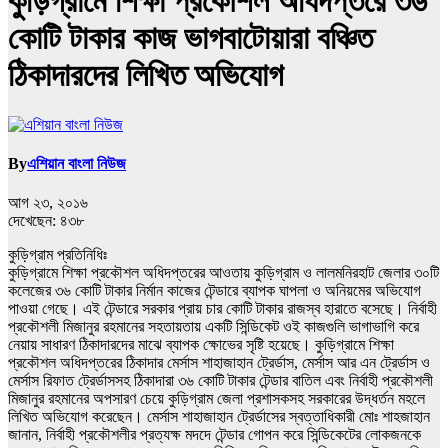
কুড়িগ্রামে শিক্ষা প্রকৌশল অধিদপ্তরে ৩৬
কোটি টাকার কাজ ভাগবাটোয়ারা বঞ্চিত
ঠিকাদারদের লিখিত অভিযোগ
By
এশিয়ান বাংলা নিউজ
আগ ২৩, ২০১৬
দেখেছেন:
৪৩৮
কুড়িগ্রাম প্রতিনিধিঃ
কুড়িগ্রামে শিক্ষা প্রকৌশল অধিদপ্তরের আওতায় কুড়িগ্রাম ও লালমনিরহাট জেলার ৩০টি
কলেজের ৩৬ কোটি টাকার নির্মান কাজের টেন্ডারে ব্যাপক ঘাপলা ও অনিয়মের অভিযোগ
পাওয়া গেছে। এই টেন্ডারে সরকার প্রায় চার কোটি টাকার রাজস্ব হারাতে বসেছে। নির্বাহী
প্রকৌশলী মিজানুর রহমানের সহতায়তায় একটি সিন্ডিকেট ওই কাজগুলি ভাগাভাগি করে
নেয়ায় সাধারণ ঠিকাদারদের মাঝে ব্যাপক ক্ষোভের সৃষ্টি হয়েছে। কুড়িগ্রামে শিক্ষা
প্রকৌশল অধিদপ্তরের ঠিকাদার মের্সাস শাহাজাহান ট্রের্ডাস, মের্সাস আর এন ট্রের্ডাস ও
মের্সাস রিফাত ট্রের্ডাসসহ ঠিকাদারা ৩৬ কোটি টাকার টেন্ডার বাতিল এবং নির্বাহী প্রকৌশলী
মিজানুর রহমানের অপসারণ চেয়ে কুড়িগ্রাম জেলা প্রশাসকসহ সরকারের উদ্ধর্তন মহলে
লিখিত অভিযোগ করেছেন। মের্সাস শাহাজাহান ট্রের্ডাসের স্বত্তাধিকারী মোঃ শাহজাহান
জানান, নির্বাহী প্রকৌশলীর প্রত্যক্ষ মদদে টেন্ডার গোপন করে সিন্ডিকেটের লোকজনকে