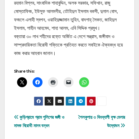
রহমান বিপ্লব, সাংবাদিক শাহাবুদ্দিন, অলক সরকার, সফিখান, রাজু
মোস্তাফিজ, ইউসুফ আলমগীর, তৌহিদুল ইসলাম বকসী, দুলাল বোস,
ফজলে এলাহী স্বপন, ওয়াহিদুজ্জামান তুহিন, বাদশাহ্ সৈকত, জাহিদুল
ইসলাম, শাহীন আহমেদ, শাহা আলম, এবি সিদ্দিক প্রমুখ।
বক্তারা ৩০ লাখ শহীদের রক্তে অর্জিত এ দেশে সন্ত্রাস, জঙ্গীবাদ ও
সাম্প্রদায়িকতা বিরোধী শক্তিকে প্রতিহত করতে সবাইকে ঐক্যবদ্ধ হয়ে
কাজ করার আহবান জানান।
Share this:
Post
কুড়িগ্রামে গ্রাম পুলিশের জঙ্গী ও
শৈলকুপায় ৩ দিনব্যাপী বৃক্ষ মেলার
মাদক বিরোধী মানব বন্ধন
উদ্বোধন
navigation