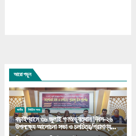
আরো পড়ুন
জাতীয়
নির্বাচিত সময়
বড়াইগ্রামে ৩৬ জুলাই গণঅভ্যুত্থান দিবস-২৬
উপলক্ষ্যে আলোচনা সভা ও চলচিত্র/প্রামাণ্য
চিত্র প্রদর্শন