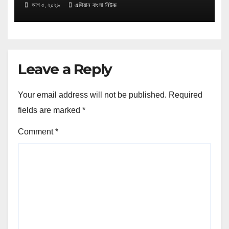
করে ৪ টি ইউক্লিপ্টাস গাছ কর্তন,তদন্তে
আগ ৫, ২০২৬
এশিয়ান বাংলা নিউজ
বনবিভাগ।
Leave a Reply
Your email address will not be published.
Required
fields are marked
*
Comment
*