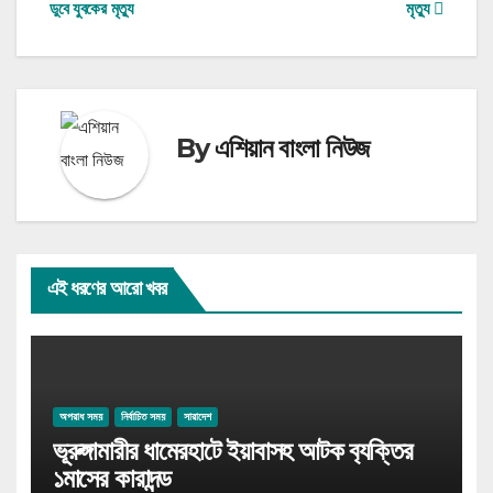
ডুবে যুবকের মৃত্যু
মৃত্যু
navigation
By
এশিয়ান বাংলা নিউজ
এই ধরণের আরো খবর
অপরাধ সময়
নির্বাচিত সময়
সারাদেশ
ভূরুঙ্গামারীর ধামেরহাটে ইয়াবাসহ আটক ব‍্যক্তির
১মাসের কারাদন্ড