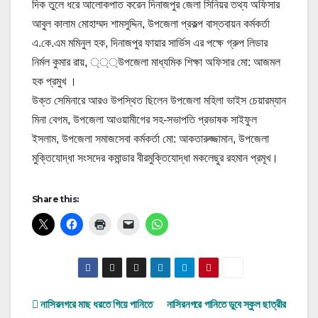
দিক তুলে ধরে আলোকপাত করেন দিনাজপুর জেলা সিনিয়র তথ্য অফিসার
আবুল কালাম মোহাম্মদ শামসুদ্দিন, উপজেলা প্রকল্প বাস্তবায়ন কর্মকর্তা
এ.কে.এম মমিনুল হক, দিনাজপুর ফায়ার সার্ভিস এর পক্ষে গ্রুপ লিডার
নির্মল কুমার রায়, ্্্উপজেলা মাধ্যমিক শিক্ষা অফিসার মো: আজমল
হক প্রমুখ ।
উক্ত সেমিনারে আরও উপস্থিত ছিলেন উপজেলা মহিলা ভাইস চেয়ারম্যান
মিনা বেগম, উপজেলা আওয়ামীগের সহ-সভাপতি প্রভাষক সাইফুল
ইসলাম, উপজেলা সমাজসেবা কর্মকর্তা মো: আকতারুজ্জামান, উপজেলা
মুক্তিযোদ্ধা সংসদের কমান্ডার বীরমুক্তিযোদ্ধা মকলেছুর রহমান প্রমূখ।
Share this:
Post
নাসিরনগরে মাছ ধরতে গিয়ে পানিতে
নাসিরনগরে পানিতে ডুবে স্কুল ছাত্রীর