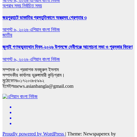
আগস্ট ৬, ২০২৬
এশিয়ান বাংলা নিউজ
অপরাধ সময়
নির্বাচিত সময়
জয়পুরহাটে ডাকাতির প্রস্তুতিকালে অস্ত্রসহ গ্রেপ্তার ৩
আগস্ট ৬, ২০২৬
এশিয়ান বাংলা নিউজ
জাতীয়
জুলাই গণঅভ্যুত্থান দিবস-২০২৬ উপলক্ষে দেবীগঞ্জে আলোচনা সভা ও পুরস্কার বিতরণ
আগস্ট ৬, ২০২৬
এশিয়ান বাংলা নিউজ
সম্পাদক ও প্রকাশক মনজুরুল ইসলাম
সম্পাদকীয় কার্যালয় ভুরুঙ্গামারী কুড়িগ্রাম।
মুঠোফোনঃ০১৭২০৩৮৫৯৯২
ইমেইলঃnews.asianbangla@gmail.com
Proudly powered by WordPress
|
Theme: Newspaperex by