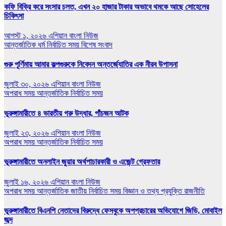
কফি বিক্রি করে সংসার চলত, এখন ২০ হাজার টাকার অভাবে থমকে আছে সোহেলের
চিকিৎসা
আগস্ট ১, ২০২৬
এশিয়ান বাংলা নিউজ
আন্তর্জাতিক
ধর্ম
নির্বাচিত সময়
বিশেষ সংবাদ
গুরু পূর্ণিমায় আমার কল্পগুরুকে নিবেদন অন্তর্জ্যোতির এক নীরব উপাসনা
জুলাই ৩০, ২০২৬
এশিয়ান বাংলা নিউজ
অপরাধ সময়
আন্তর্জাতিক
নির্বাচিত সময়
ভূরুঙ্গামারীতে ৪ ভারতীয় গরু উদ্ধার, পাঁচজন আটক
জুলাই ২৩, ২০২৬
এশিয়ান বাংলা নিউজ
অপরাধ সময়
আন্তর্জাতিক
নির্বাচিত সময়
ভূরুঙ্গামারীতে অনলাইন জুয়ার অর্থপাচারকারী ও এজেন্ট গ্রেফতার
জুলাই ১৬, ২০২৬
এশিয়ান বাংলা নিউজ
অপরাধ সময়
আন্তর্জাতিক
জাতীয়
নির্বাচিত সময়
বিজ্ঞান ও তথ্য প্রযুক্তি
রাজনীতি
ভূরুঙ্গামারীতে বিএনপি নেতাদের বিরুদ্ধে ফেসবুকে অপপ্রচারের অভিযোগে জিডি, মোবাইল
জব্দ