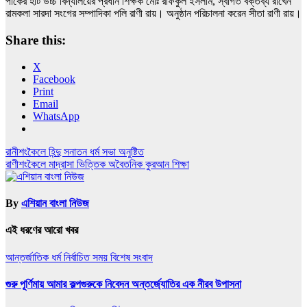
পাকের হাট উচ্চ বিদ্যালয়ের প্রধান শিক্ষক মোঃ রফিকুল ইসলাম, স্বাগত বক্তব্য রাখেন
রামকলা সারদা সংগের সম্পাদিকা পলি রাণী রায়। অনুষ্ঠান পরিচালনা করেন সীতা রাণী রায়।
Share this:
X
Facebook
Print
Email
WhatsApp
Post
রানীশংকৈলে হিন্দু সনাতন ধর্ম সভা অনুষ্টিত
রাণীশংকৈলে মাদ্রাসা ভিত্তিক অবৈতনিক কুরআন শিক্ষা
navigation
By
এশিয়ান বাংলা নিউজ
এই ধরণের আরো খবর
আন্তর্জাতিক
ধর্ম
নির্বাচিত সময়
বিশেষ সংবাদ
গুরু পূর্ণিমায় আমার কল্পগুরুকে নিবেদন অন্তর্জ্যোতির এক নীরব উপাসনা