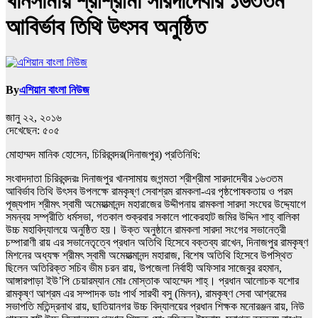
খানসামায় শ্রীশ্রীমা সারদাদেবীর ১৬৩তম
আবির্ভাব তিথি উৎসব অনুষ্ঠিত
By
এশিয়ান বাংলা নিউজ
জানু ২২, ২০১৬
দেখেছেন:
৫০৫
মোহাম্মদ মানিক হোসেন, চিরিরবন্দর(দিনাজপুর) প্রতিনিধি:
সংবাদদাতা চিরিরবন্দরঃ দিনাজপুর খানসামায় জগন্মতা শ্রীশ্রীমা সারদাদেবীর ১৬৩তম
আবির্ভাব তিথি উৎসব উপলক্ষে রামকৃষ্ণ সেবাশ্রম রামকলা-এর পৃষ্ঠপোষকতায় ও পরম
পূজ্যপাদ শ্রীমৎ স্বামী অমেয়াত্মানন্দ মহারাজের উদ্দীপনায় রামকলা সারদা সংঘের উদ্দ্যোগে
সমন্বয় সম্প্রীতি ধর্মসভা, গতকাল শুক্রবার সকালে পাকেরহাট জমির উদ্দিন শাহ্ বালিকা
উচ্চ মহাবিদ্যালয়ে অনুষ্ঠিত হয়। উক্ত অনুষ্ঠানে রামকলা সারদা সংগের সভানেত্রী
চম্পারাণী রায় এর সভানেতৃত্বে প্রধান অতিথি হিসেবে বক্তব্য রাখেন, দিনাজপুর রামকৃষ্ণ
মিশনের অধ্যক্ষ শ্রীমৎ স্বামী অমেয়াত্মানন্দ মহারাজ, বিশেষ অতিথি হিসেবে উপস্থিত
ছিলেন অতিরিক্ত সচিব ভীম চরন রায়, উপজেলা নির্বাহী অফিসার সাজেবুর রহমান,
আঙ্গারপাড়া ইউ’পি চেয়ারম্যান মোঃ মোস্তাক আহম্মেদ শাহ্। প্রধান আলোচক যশোর
রামকৃষ্ণ আশ্রম এর সম্পাদক ডাঃ পার্থ সারথী বসু (মিলন), রামকৃষ্ণ সেবা আশ্রমের
সভাপতি মতিন্দ্রনাথ রায়, ছাতিয়ানগর উচ্চ বিদ্যালয়ের প্রধান শিক্ষক মনোরঞ্জন রায়, নিউ