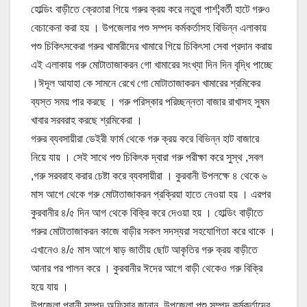
হোল্ডিং বাড়ীতে ক্রেতারা গিয়ে গরুর ক্রয় করে নতুবা পার্শ¦বর্তী হাটে গরুও
বেচাকেনা করা হয় । উপজেলার পশু সম্পদ কর্মকর্তাসহ বিভিন্ন এলাকায়
পশু চিকিৎসকেরা গরুর খামারীদের খামারে গিয়ে চিকিৎসা সেবা প্রদান করায়
এই এলাকায় গরু মোটাতাজাকরন গো খামারের সংখ্যা দিন দিন বৃদ্ধি পাচ্ছে
।ঈদূল আযাহা কে সামনে রেখে গো মোটাতাজাকরন খামারের শ্রমিকের
ব্যস্ত সময় পার করছে । গরু পরিস্কার পরিচ্ছন্নতা বাজার রাখাসহ সুষম
খাবার সরবরাহ করছে শ্রমিকেরা ।
গরুর ব্যবসায়ীরা ডেইরী ফার্ম থেকে গরু ক্রয় করে বিভিন্ন হাট বাজারে
নিয়ে যায় । সেই সাথে পশু চিকিৎক দ্বারা গরু পরীক্ষা করে সুস্থ ,সবল
,গরু সরবরাহ করার চেষ্টা করে ব্যবসায়ীরা । কুরবানী উপলক্ষে ৪ থেকে ৬
মাস আগে থেকে গরু মোটাতাজাকরন প্রক্রিয়া হাতে নেওয়া হয় । এরপর
কুরবানীর ৪/৫ দিন আগ থেকে বিক্রি করে দেওয়া হয় । হোল্ডিং বাড়ীতে
গরুর মোটাতাজাকরন কাজে বাড়ীর সকল সদস্যরা সহযোগিতা করে থাকে ।
এখানেও ৪/৫ মাস আগে ষাড় জাতীয় ছোট আকৃতির গরু ক্রয় বাড়ীতে
আনার পর পালন করে । কুরবানীর ঈদের আগে বাড়ী থেকেও গরু বিক্রি
হয়ে যায় ।
উপজেলা প্রানী সম্পদ অফিসার জানান, উপজেলা পশু সম্পদ কর্মকর্তাদের