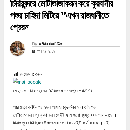
চিরিরবন্দরে মোটাতাজাকরন করে কুরবানীর
পশুর চাহিদা মিটিয়ে ”এখন রাজধানীতে
প্রেরন
By
এশিয়ান বাংলা নিউজ
আগ ২৬, ২০১৬
দেখেছেন:
৩৬০
মোহাম্মাদ মানিক হোসেন, চিরিরবন্দর(দিনাজপুর) প্রতিনিধি:
আর মাত্র ক”দিন পর ঈদুল আযাহা (কুরবানীর ঈদ) তাই গরু
মোটাতাজাকরন প্রক্রিয়া করন ডেইরী ফার্ম গুলো ব্যস্ত সময় পার করছে ।
দিনাজপুরের চিরিরবন্দর উপজেলায় শতাধিক ডেইরী ফার্ম রয়েছে । এই