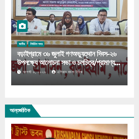
জাতীয়
জা
জুলাই গণঅভ্যুত্থান দিবস-২০২৬ উপলক্ষে
গণ
দেবীগঞ্জে আলোচনা সভা ও পুরস্কার বিতরণ
বা
ঐ
আগস্ট ৬, ২০২৬
এশিয়ান বাংলা নিউজ
আন্তর্জাতিক