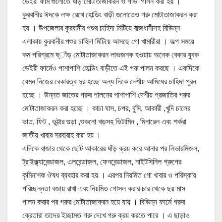
ডেইরী ফার্ম গুলোতে ষাঁড় মোটাতাজাকরন ও গাভী পালন করা হয় ।
কুরবানীর ঈদকে লক্ষ রেখে হোল্ডিং বাড়ী গুলোতেও গরু মোটাতাজাকরন করা
হয় । উপজেলার কুরবানীর পশুর চাহিদা মিটিয়ে রাজধানীসহ বিভিন্ন
এলাকায় কুরবানীর পশুর চাহিদা মিটিয়ে আসছে গো খামারীরা । অল্প সময়ে
কম পরিশ্রমে ষ্াঁড় মোটাতাজাকরন লাভজনক হওয়ায় অনেক বেকার যুবক
ডেইরী ফার্মেও পাশাপাশি হোল্ডিং বাড়ীতে এই গরু পালন করছে । একদিকে
যেমন নিজের বেকারত্ব দুর হচ্ছে অন্য দিকে দেশীয় আমিষের চাহিদা পুরন
হচ্ছে । উন্নত জাতের গরুর পালনের পাশাপাশি দেশীয় প্রজাতির গরুর
মোটাতাজাকরন করা হচ্ছে । কাচা ঘাস, চপর, বুসি, আকারী ,খুদি চালের
ভাত, ফিট , ভুট্টার গুড়া ,শুকনো খড়সহ ভিটামিন , মিনারেল এবং শর্করা
জাতীয় খাবার সরবারাহ করা হয় ।
এদিকে বাজার থেকে ছোট আকারের ষাঁড় ক্রয় করে আনার পর লিভারমিজল,
ট্রাইক্ল্যাবেন্ডাজল, এলবেন্ডাজল, ফেনবেন্ডাজল, নাইটসিনিল গ্রুপের
কৃমিনাশক ঔষধ ব্যবহার করা হয় । এরপর নিয়মিত গো খাবার ও পরিস্কার
পরিচ্ছন্নতা বজায় রাখা এবং নিয়মিত গোসল করার চার থেকে ছয় মাস
পালন করার পর গরুর মোটাতাজাকরন হয়ে যায় । বিভিন্ন ফার্মে গরুর
ক্রেতারা তাদের ইচ্ছামত গরু দেখে গরু ক্রয় করতে পারে । এ ছাড়াও