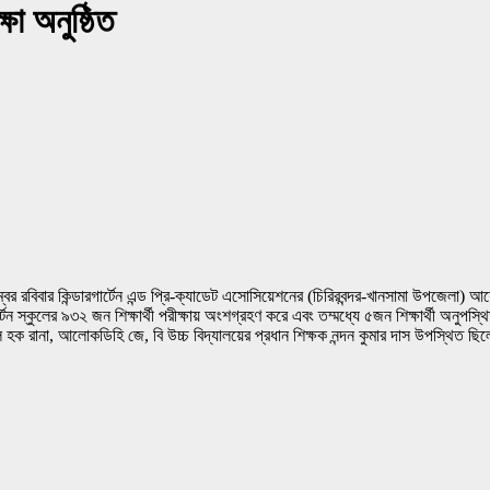
্ষা অনুষ্ঠিত
 রবিবার কিন্ডারগার্টেন এন্ড প্রি-ক্যাডেট এসোসিয়েশনের (চিরিরবন্দর-খানসামা উপজেলা) আয়োজনে
্টেন স্কুলের ৯৩২ জন শিক্ষার্থী পরীক্ষায় অংশগ্রহণ করে এবং তম্মধ্যে ৫জন শিক্ষার্থী অনুপ
ক রানা, আলোকডিহি জে, বি উচ্চ বিদ্যালয়ের প্রধান শিক্ষক নন্দন কুমার দাস উপস্থিত ছিল