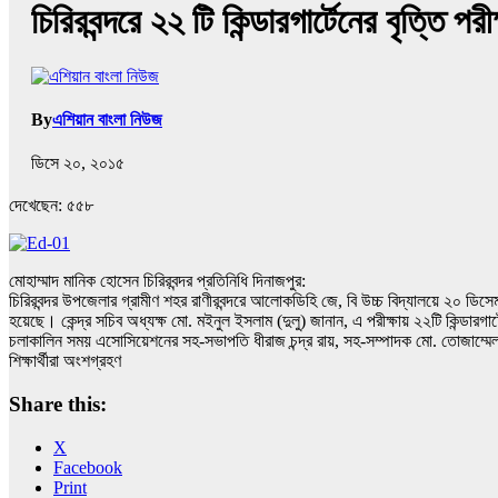
চিরিরবন্দরে ২২ টি কিন্ডারগার্টেনের বৃত্তি পরীক
By
এশিয়ান বাংলা নিউজ
ডিসে ২০, ২০১৫
দেখেছেন:
৫৫৮
মোহাম্মাদ মানিক হোসেন চিরিরবন্দর প্রতিনিধি দিনাজপুর:
চিরিরবন্দর উপজেলার গ্রামীণ শহর রাণীরবন্দরে আলোকডিহি জে, বি উচ্চ বিদ্যালয়ে ২০ ডিসেম্বর
হয়েছে। কেন্দ্র সচিব অধ্যক্ষ মো. মইনুল ইসলাম (দুলু) জানান, এ পরীক্ষায় ২২টি কিন্ডারগার
চলাকালিন সময় এসোসিয়েশনের সহ-সভাপতি ধীরাজ চন্দ্র রায়, সহ-সম্পাদক মো. তোজাম্মেল হ
শিক্ষার্থীরা অংশগ্রহণ
Share this:
X
Facebook
Print