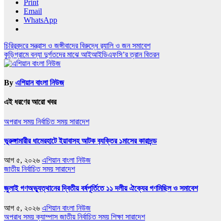
Print
Email
WhatsApp
Post
চিরিরবন্দরে সন্ত্রাস ও জঙ্গীবাদের বিরুদ্ধে র‌্যালি ও জন সমাবেশ
কুড়িগ্রামে বন্যা দুর্গতদের মাঝে আইআইডিএফসি’র ত্রান বিতরন
navigation
By
এশিয়ান বাংলা নিউজ
এই ধরণের আরো খবর
অপরাধ সময়
নির্বাচিত সময়
সারাদেশ
ভূরুঙ্গামারীর ধামেরহাটে ইয়াবাসহ আটক ব‍্যক্তির ১মাসের কারাদন্ড
আগ ৫, ২০২৬
এশিয়ান বাংলা নিউজ
জাতীয়
নির্বাচিত সময়
সারাদেশ
জুলাই গণঅভ্যুত্থানের দ্বিতীয় বর্ষপূর্তিতে ১১ দলীয় ঐক্যের গণমিছিল ও সমাবেশ
আগ ৫, ২০২৬
এশিয়ান বাংলা নিউজ
অপরাধ সময়
ক্যাম্পাস
জাতীয়
নির্বাচিত সময়
শিক্ষা
সারাদেশ