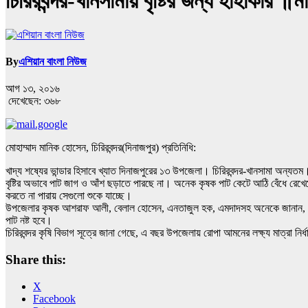
চিরিরবন্দর-খানসামায় বৃষ্টির জন্য হাহাকার ॥ম
By
এশিয়ান বাংলা নিউজ
আগ ১৩, ২০১৬
দেখেছেন:
৩৬৮
মোহাম্মাদ মানিক হোসেন, চিরিরবন্দর(দিনাজপুর) প্রতিনিধি:
খাদ্য শষ্যের ভান্ডার হিসাবে খ্যাত দিনাজপুরের ১৩ উপজেলা। চিরিরবন্দর-খানসামা অন্যতম। বর
বৃষ্টির অভাবে পাট জাগ ও আঁশ ছড়াতে পারছে না। অনেক কৃষক পাট কেটে আঠি বেঁধে রেখ
করতে না পারায় সেগুলো শুকে যাচ্ছে।
উপজেলার কৃষক আশরাফ আলী, বেলাল হোসেন, এনতাজুল হক, এমদাদসহ অনেকে জানান, যদি দু
পাট নষ্ট হবে।
চিরিরবন্দর কৃষি বিভাগ সূত্রে জানা গেছে, এ বছর উপজেলায় রোপা আমনের লক্ষ্য মাত্রা ন
Share this:
X
Facebook