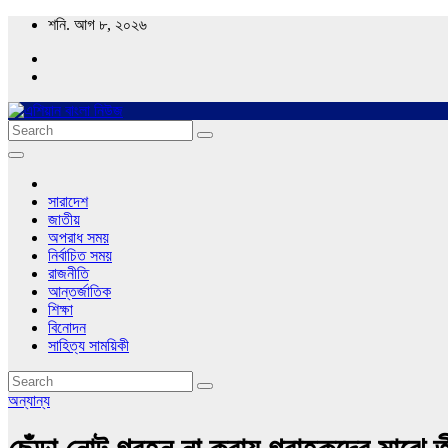
Skip
শনি. আগ ৮, ২০২৬
to
content
Asian Bangla News
এশিয়ান বাংলা নিউজ
সারাদেশ
জাতীয়
অপরাধ সময়
নির্বাচিত সময়
রাজনীতি
আন্তর্জাতিক
শিক্ষা
বিনোদন
সাহিত্য সাময়িকী
অন্যান্য