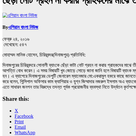
ছেঁড়া নোট গ্রহন না করায় গ্রাহকদের মাঝে ত
By
এশিয়ান বাংলা নিউজ
ফেব্রু ২৪, ২০১৬
দেখেছেন:
৫৪৭
মোহাম্মদ মানিক হোসেন, চিরিরবন্দর(দিনাজপুর) প্রতিনিধি:
দিনাজপুরের চিরিরবন্দরে সোনালী ব্যাংকে ছেঁড়া কাটা নোট গ্রহন না করায় গ্রাহকদের মাঝে তী
আপত্তি বোধ করেন। এ সময় বিষায়টি খুব জোড়ে সোড়ে জানা জানি হলে বিষায়টি ব্যাংক ম
হন। এ ব্যাপেরে দিনাজপুরের ডেপুটি জেনারেল ম্যানেজার মো:একরামুল হকরে কাছে জানতে চাও
করে বলেন, পিন্সিপাল অফিসার কাম ক্যাশিয়ার ও যুগ্ন জিম্মাদার নজরুল ইসলাম অএ ব্যাংকে
এতে সাধারন জনগন তার বিরুদ্ধে তদন্ত পূর্বক প্রয়োজনীয় ব্যবস্থা নিতে উর্দ্বতন কৃর্তপক্
Share this:
X
Facebook
Print
Email
WhatsApp