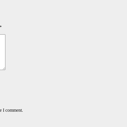
*
me I comment.