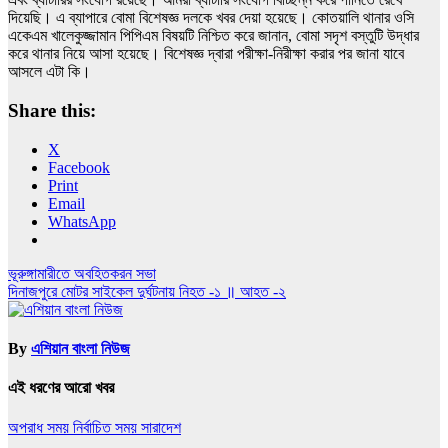
দিয়েছি। এ ব্যাপারে বোমা বিশেষজ্ঞ দলকে খবর দেয়া হয়েছে। কোতয়ালি থানার ওসি
একেএম খালেকুজ্জামান পিপিএম বিষয়টি নিশ্চিত করে জানান, বোমা সদৃশ বস্তুটি উদ্ধার
করে থানার নিয়ে আসা হয়েছে। বিশেষজ্ঞ দ্বারা পরীক্ষা-নিরীক্ষা করার পর জানা যাবে
আসলে এটা কি।
Share this:
X
Facebook
Print
Email
WhatsApp
Post
ভূরুঙ্গামারীতে অবহিতকরন সভা
দিনাজপুরে মোটর সাইকেল দুর্ঘটনায় নিহত -১ ॥ আহত -২
navigation
By
এশিয়ান বাংলা নিউজ
এই ধরণের আরো খবর
অপরাধ সময়
নির্বাচিত সময়
সারাদেশ