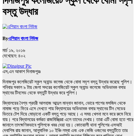
দিনাজপুর কলেজিয়েট স্কুল থেকে বোমা সদৃশ
বস্তু উদ্ধার
By
এশিয়ান বাংলা নিউজ
মার্চ ১৯, ২০১৬
দেখেছেন:
৪০২
এস,এন আকাশ দিনাজপুরঃ
দিনাজপুর কলেজিয়েট স্কুল অ্যান্ড কলেজ থেকে বোমা সদৃশ বস্তু উদ্ধার করেছে পুলিশ।
শনিবার সকাল ৯ টায় জেলা সদরের কলেজিয়েট স্কুল অ্যান্ড কলেজে অভিভাবক বসার
স্থানের টিনসেড থেকে বস্তুটি উদ্ধার করে পুলিশ।
বিদ্যালয়ের নৈশ্য প্রহরী আলহাজ আব্দুল মান্নান জানান, ভোরে পাশের মসজিদ থেকে
নামাজ পড়ে ফিরে এসে দেখতে পায় বিদ্যালয়ের অভিভাবক বসার স্থানের টিন সেডের
ভিতরে টেপ দিয়ে মোড়ানো একটি বস্তু পড়ে আছে। এ সময় খেলনা মনে করে রুমে নিয়ে
যায়। পরে বিদ্যালয়ের কর্মরত রাজমিস্ত্রিরা এলে তাদের দেখায়। তারা এটি বোমা হতে পারে
জানালে তাৎক্ষণিকভাবে পুলিশকে খবর দেয়া হয়। কোতয়ালী থানা পুলিশের এসআই
দেবাশিষ রায় জানান, আনুমানিক ১০ ইঞ্চি লম্বা এবং এক কেজি ওজনের বস্তুটিতে তার
এবং ব্যাটারির সংযোগ রয়েছে। আমরা ব্যাটারি সংযোগ বিচ্ছিন্ন করে পানিতে রেখে