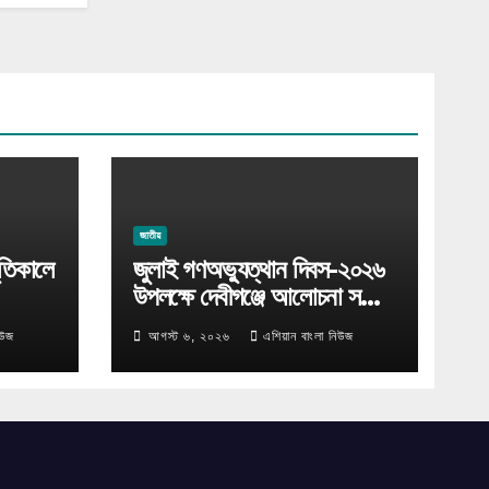
জাতীয়
ুতিকালে
জুলাই গণঅভ্যুত্থান দিবস-২০২৬
উপলক্ষে দেবীগঞ্জে আলোচনা সভা
ও পুরস্কার বিতরণ
িউজ
আগস্ট ৬, ২০২৬
এশিয়ান বাংলা নিউজ