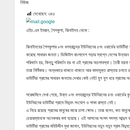
দেখেছেন:
৩৪৫
এইচ.এম ইমরান, শৈলকুপা, ঝিনাইদহ থেকে :
ঝিনাইদহের শৈলকুপার ৮নং ধলহরাচন্দ্র ইউনিয়নের ৫নং ওয়ার্ডের ডাউটিয়া
করেছে সাধারন জনতা। ডিজিটাল বাংলাদেশ গড়ার স্বপ্নে দেশের উন্নয়ন য
পরিবর্তন হয়, কিন্তুু পরিবর্তন হয় না এই গ্রামের অচলাবস্থা। তৈরী হয়ন
তারা নির্বিকার। অন্ধকারে থাকতে থাকতে আর কাদাযুক্ত রাস্তায় চলত
ডাউটিয়া গ্রামের সাধারন জনতার দেখার কেউ নেই! যুগ যুগ ধরে গ্রামে
সরেজমিনে দেখা গেছে, উক্ত ৮নং ধলহরাচন্দ্র ইউনিয়নের ৪নং ওয়ার্ডের কু
ইউনিয়নের ডাউটিয়া গ্রামে বিদ্যুৎ সংযোগ ও পাকা রাস্তা নেই।
এ নিয়ে রয়েছে গ্রামের মানুষের মাঝে চাপা ক্ষোভ। তারা বলেন, কত মান
চেয়ারম্যানকে অনেকবার বলা হয়েছে। এই আসনের সংসদ সদস্য আব্দুল হ
ডাউটিয়া গ্রামের মহিউদ্দীন মৃধা জানান, ইউনিয়নের নতুন নতুন গ্রাম ব