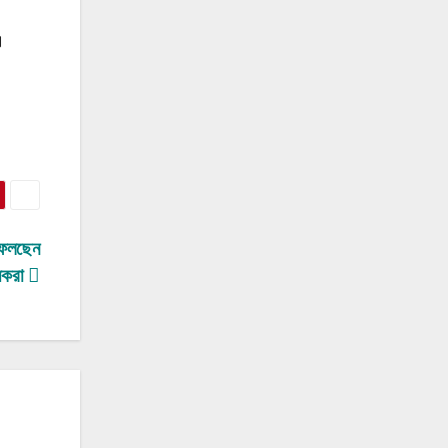
।
 ফেলছেন
ষকরা