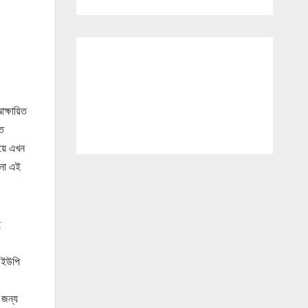
ক্ষায়িত
িত
িয়ে এখন
েনো এই
ই
় ইউপি
 জন্য