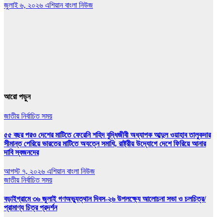
জুলাই ৬, ২০২৬
এশিয়ান বাংলা নিউজ
আরো পড়ুন
জাতীয়
নির্বাচিত সময়
৫৫ বছর পরও দেশের মাটিতে ফেরেনি শহিদ বুদ্ধিজীবী অধ্যাপক আব্দুল ওয়াহাব তালুকদার
সীমান্ত পেরিয়ে ভারতের মাটিতে অযত্নে সমাধি, রাষ্ট্রীয় উদ্যোগে দেশে ফিরিয়ে আনার
দাবি স্বজনদের
আগস্ট ৭, ২০২৬
এশিয়ান বাংলা নিউজ
জাতীয়
নির্বাচিত সময়
বড়াইগ্রামে ৩৬ জুলাই গণঅভ্যুত্থান দিবস-২৬ উপলক্ষ্যে আলোচনা সভা ও চলচিত্র/
প্রামাণ্য চিত্র প্রদর্শন