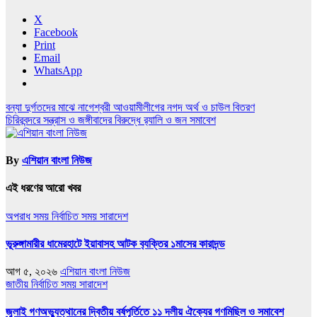
X
Facebook
Print
Email
WhatsApp
Post
বন্যা দুর্গতদের মাঝে নাগেশ্বরী আওয়ামীলীগের নগদ অর্থ ও চাউল বিতরণ
চিরিরবন্দরে সন্ত্রাস ও জঙ্গীবাদের বিরুদ্ধে র‌্যালি ও জন সমাবেশ
navigation
By
এশিয়ান বাংলা নিউজ
এই ধরণের আরো খবর
অপরাধ সময়
নির্বাচিত সময়
সারাদেশ
ভূরুঙ্গামারীর ধামেরহাটে ইয়াবাসহ আটক ব‍্যক্তির ১মাসের কারাদন্ড
আগ ৫, ২০২৬
এশিয়ান বাংলা নিউজ
জাতীয়
নির্বাচিত সময়
সারাদেশ
জুলাই গণঅভ্যুত্থানের দ্বিতীয় বর্ষপূর্তিতে ১১ দলীয় ঐক্যের গণমিছিল ও সমাবেশ