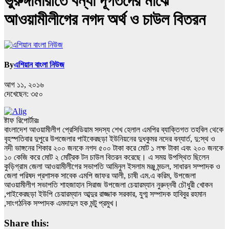
ভুরুঙ্গামারীতে বন্যা দূর্গতদের মাঝে
আওয়ামীলীগের নগদ অর্থ ও চাউল বিতরন
By
এশিয়ান বাংলা নিউজ
আগ ১১, ২০১৬
দেখেছেন:
৩৫০
ষ্টাফ রিপোর্টারঃ
বাংলাদেশ আওয়ামীলীগ প্রেসিডিয়াম সদস্য শেখ হেলাল এমপির ব্যাক্তিগত তহবিল থেকে
বৃহস্পতিবার দুপুরে উপজেলার পাইকেরছড়া ইউনিয়নের দুধকুমর নদের বন্যার্ত, দু:স্থ ও
নদী ভাঙ্গনের শিকার ২০০ জনকে নগদ ৫০০ টাকা করে মোট ১ লক্ষ টাকা এবং ২০০ জনকে
১০ কেজি করে মোট ২ মেট্রিক টন চাউল বিতরন করেছে। এ সময় উপস্থিত ছিলেন
কুড়িগ্রাম জেলা আওয়ামীলীগের সভাপতি আমিনুল ইসলাম মঞ্জু মন্ডল, সাধারন সম্পাদক ও
জেলা পরিষদ প্রশাসক সাবেক এমপি জাফর আলী, চাষী এম.এ করিম, উপজেলা
আওয়ামীলীগ সভাপতি শাহজাহান সিরাজ উপজেলা চেয়ারম্যান নুরুন্নবী চৌধুরী খোকন
,পাইকেরছড়া ইউপি চেয়ারম্যান আব্দুর রাজ্জাক সরকার, যুগ্ম সম্পাদক হাবিবুর রহমান
,সাংগঠনিক সম্পাদক এমদাদুল হক মন্টু প্রমুখ।
Share this: