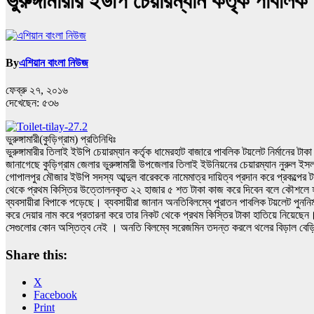
ভুরুঙ্গামারীর ইউপি চেয়ারম্যান কর্তৃক পাবলিক
By
এশিয়ান বাংলা নিউজ
ফেব্রু ২৭, ২০১৬
দেখেছেন:
৫৩৬
ভুরুঙ্গামারী(কুড়িগ্রাম) প্রতিনিধিঃ
ভুরুঙ্গামারীর তিলাই ইউপি চেয়ারম্যান কর্তৃক ধামেরহাট বাজারে পাবলিক টয়লেট নির্মানের টাকা
জানাগেছে কুড়িগ্রাম জেলার ভুরুঙ্গামারী উপজেলার তিলাই ইউনিয়নের চেয়ারম্যান নুরুল ইসল
গোপালপুর মৌজার ইউপি সদস্য আব্দুল বারেককে নামেমাত্র দায়িত্ব প্রদান করে প্রকল্পের 
থেকে প্রথম কিস্তির উত্তোলনকৃত ২২ হাজার ৫ শত টাকা কাজ করে দিবেন বলে কৌশলে হাতিয়
ব্যবসায়ীরা বিপাকে পড়েছে। ব্যবসায়ীরা জানান অনতিবিলম্বে পুরাতন পাবলিক টয়লেট পুননির্
করে দেয়ার নাম করে প্রতারনা করে তার নিকট থেকে প্রথম কিস্তির টাকা হাতিয়ে নিয়েছেন। ট
সেগুলোর কোন অস্তিত্ব নেই । অনতি বিলম্বে সরেজমিন তদন্ত করলে থলের বিড়াল বেড
Share this:
X
Facebook
Print