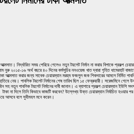
 টয়লেট নির্মানের টাকা আত্মসাত
 আত্মসাত। নির্দ্ধারিত সময় পেরিয়ে গেলেও নতুন টয়লেট নির্মান না করায় বিপাকে প্রকল্প চেয়া
াম নুরু ২০১৫-১৬ অর্থ বছরে ৪০ দিনের কর্মসুচির ননওয়েজ খাত দ্বারা গৃহিত ধামেরহাট বাজারে প
টাকা আত্মসাত করার জন্য সাবেক চেয়ারম্যান মরহুম ফজলুল জক শিকদারের আমলে নির্মিত পাবলি
ে নেয়। পাবলিক টয়লেট নির্মানের শেষ তারিখ ছিল ১৫ ফেব্রুয়ারী। সরেজমিনে গেলে উক্ত 
মান সহ নতুন পাবলিক টয়লেট নির্মানের দাবী জানান। এ ব্যাপারে প্রকল্প চেয়ারম্যান ইউপি সদস
াকা না দিলে তিনি কিভাবে কাজটি করবেন? উল্লেখ্য উক্ত চেয়ারম্যান নির্বাচিত হওয়ার পর স্বে
়িয়ে আসবে বলে সুধীমহল মনে করেন।