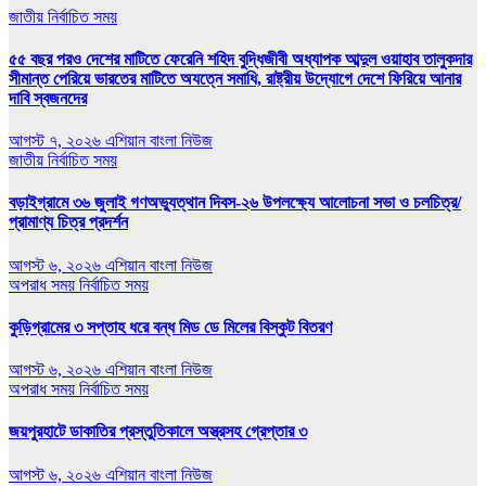
জাতীয়
নির্বাচিত সময়
৫৫ বছর পরও দেশের মাটিতে ফেরেনি শহিদ বুদ্ধিজীবী অধ্যাপক আব্দুল ওয়াহাব তালুকদার
সীমান্ত পেরিয়ে ভারতের মাটিতে অযত্নে সমাধি, রাষ্ট্রীয় উদ্যোগে দেশে ফিরিয়ে আনার
দাবি স্বজনদের
আগস্ট ৭, ২০২৬
এশিয়ান বাংলা নিউজ
জাতীয়
নির্বাচিত সময়
বড়াইগ্রামে ৩৬ জুলাই গণঅভ্যুত্থান দিবস-২৬ উপলক্ষ্যে আলোচনা সভা ও চলচিত্র/
প্রামাণ্য চিত্র প্রদর্শন
আগস্ট ৬, ২০২৬
এশিয়ান বাংলা নিউজ
অপরাধ সময়
নির্বাচিত সময়
কুড়িগ্রামের ৩ সপ্তাহ ধরে বন্ধ মিড ডে মিলের বিস্কুট বিতরণ
আগস্ট ৬, ২০২৬
এশিয়ান বাংলা নিউজ
অপরাধ সময়
নির্বাচিত সময়
জয়পুরহাটে ডাকাতির প্রস্তুতিকালে অস্ত্রসহ গ্রেপ্তার ৩
আগস্ট ৬, ২০২৬
এশিয়ান বাংলা নিউজ