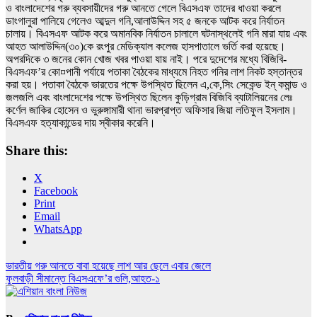
ও বাংলাদেশের গরু ব্যবসায়ীদের গরু আনতে গেলে বিএসএফ তাদের ধাওয়া করলে
ডাংগালুরা পালিয়ে গেলেও আব্দুল গনি,আলাউদ্দিন সহ ৫ জনকে আটক করে নির্যাতন
চালায়। বিএসএফ আটক করে অমানবিক নির্যাতন চালালে ঘটনাস্থলেই গনি মারা যায় এবং
আহত আলাউদ্দিন(৩০)কে রংপুর মেডিক্যাল কলেজ হাসপাতালে ভর্তি করা হয়েছে।
অপরদিকে ৩ জনের কোন খোজ খবর পাওয়া যায় নাই। পরে দুদেশের মধ্যে বিজিবি-
বিএসএফ’র কো¤পানী পর্যায়ে পতাকা বৈঠকের মাধ্যমে নিহত গনির লাশ নিকট হস্তান্তর
করা হয়। পতাকা বৈঠকে ভারতের পক্ষে উপস্থিত ছিলেন এ,কে,সিং সেকেন্ড ইন্ কমান্ড ও
জলজলি এবং বাংলাদেশের পক্ষে উপস্থিত ছিলেন কুড়িগ্রাম বিজিবি ব্যাটালিয়নের লেঃ
কর্ণেল জাকির হোসেন ও ভুরুঙ্গামারী থানা ভারপ্রাপ্ত অফিসার জিয়া লতিফুল ইসলাম।
বিএসএফ হত্যাকান্ডের দায় স্বীকার করেনি।
Share this:
X
Facebook
Print
Email
WhatsApp
Post
ভারতীয় গরু আনতে বাবা হয়েছে লাশ আর ছেলে এবার জেলে
ফুলবাড়ী সীমান্তে বিএসএফে’র গুলি,আহত-১
navigation