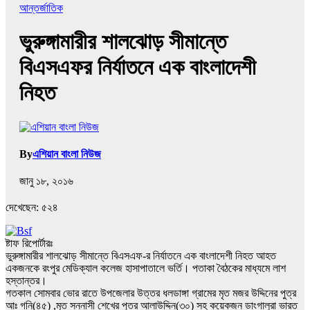
আন্তর্জাতিক
ভুরুঙ্গামারীর শালঝোড় সীমান্তে
বিএসএফর নির্যাতনে এক বাংলাদেশী
নিহত
By
এশিয়ান বাংলা নিউজ
জানু ১৮, ২০১৬
দেখেছেন:
৫২৪
ষ্টাফ রিপোর্টারঃ
ভুরুঙ্গামারীর শালঝোড় সীমান্তে বিএসএফ-র নির্যাতনে এক বাংলাদেশী নিহত আহত
একজনকে রংপুর মেডিক্যাল কলেজ হাসাপাতালে ভর্তি। পতাকা বৈঠকের মাধ্যমে লাশ
হস্তান্তর।
গতকাল সোমবার ভোর রাতে উপজেলার উত্তর ধলডাঙ্গা গ্রামের মৃত মজর উদ্দিনের পুত্র
আঃ গনি(৪৫) ,মৃত সন্নাসী শেখের পুত্র আলাউদ্দিন(৩০) সহ কয়েকজন ডাংগালুরা ভারত