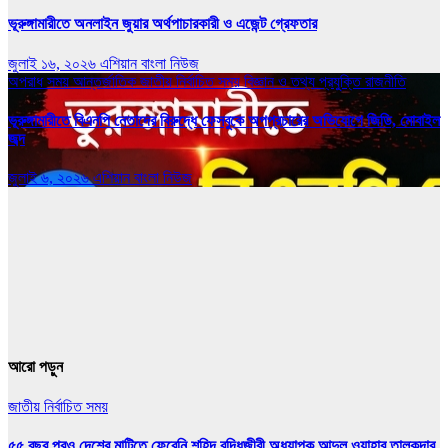
ভূরুঙ্গামারীতে অনলাইন জুয়ার অর্থপাচারকারী ও এজেন্ট গ্রেফতার
জুলাই ১৬, ২০২৬
এশিয়ান বাংলা নিউজ
অপরাধ সময়
আন্তর্জাতিক
জাতীয়
নির্বাচিত সময়
বিজ্ঞান ও তথ্য প্রযুক্তি
রাজনীতি
ভূরুঙ্গামারীতে বিএনপি নেতাদের বিরুদ্ধে ফেসবুকে অপপ্রচারের অভিযোগে জিডি, মোবাইল
জব্দ
জুলাই ৬, ২০২৬
এশিয়ান বাংলা নিউজ
আরো পড়ুন
জাতীয়
নির্বাচিত সময়
৫৫ বছর পরও দেশের মাটিতে ফেরেনি শহিদ বুদ্ধিজীবী অধ্যাপক আব্দুল ওয়াহাব তালুকদার