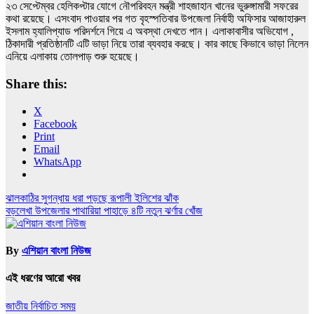
২৩ সেপ্টেম্বর হেলিকপ্টার যোগে নৌপরিবহন মন্ত্রী শাহজাহান খানের ভুরুঙ্গামারী সফরের
কথা রয়েছে। এসংবাদ পাওয়ার পর গত বৃহস্পতিবার উপজেলা নির্বাহী অফিসার আজাহারুল
ইসলাম হ্যালিপ্যাড পরিদর্শনে গিয়ে এ অবস্থা দেখতে পান। এলাকাবাসীর অভিযোগ ,
ঠিকাদারী প্রতিষ্ঠানটি এটি ভাড়া নিয়ে তারা ব্যবহার করছে। কার কাছে কিভাবে ভাড়া নিলেন
এনিয়ে এলাকায় তোলপাড় শুরু হয়েছে।
Share this:
X
Facebook
Print
Email
WhatsApp
Post
ঝালকাঠির সুগন্ধায় ধরা পড়ছে রূপালী ইলিশের ঝাঁক
বড়লেখা উপজেলার পাথারিয়া পাহাড়ে ৪টি নতুন ঝর্ণার খোঁজ
navigation
By
এশিয়ান বাংলা নিউজ
এই ধরণের আরো খবর
জাতীয়
নির্বাচিত সময়