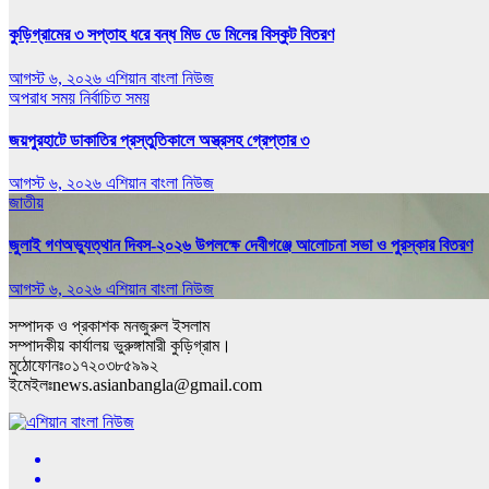
কুড়িগ্রামের ৩ সপ্তাহ ধরে বন্ধ মিড ডে মিলের বিস্কুট বিতরণ
আগস্ট ৬, ২০২৬
এশিয়ান বাংলা নিউজ
অপরাধ সময়
নির্বাচিত সময়
জয়পুরহাটে ডাকাতির প্রস্তুতিকালে অস্ত্রসহ গ্রেপ্তার ৩
আগস্ট ৬, ২০২৬
এশিয়ান বাংলা নিউজ
জাতীয়
জুলাই গণঅভ্যুত্থান দিবস-২০২৬ উপলক্ষে দেবীগঞ্জে আলোচনা সভা ও পুরস্কার বিতরণ
আগস্ট ৬, ২০২৬
এশিয়ান বাংলা নিউজ
সম্পাদক ও প্রকাশক মনজুরুল ইসলাম
সম্পাদকীয় কার্যালয় ভুরুঙ্গামারী কুড়িগ্রাম।
মুঠোফোনঃ০১৭২০৩৮৫৯৯২
ইমেইলঃnews.asianbangla@gmail.com