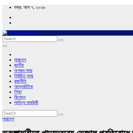
Skip
শুক্র. আগ ৭, ২০২৬
to
content
Asian Bangla News
এশিয়ান বাংলা নিউজ
সারাদেশ
জাতীয়
অপরাধ সময়
নির্বাচিত সময়
রাজনীতি
আন্তর্জাতিক
শিক্ষা
বিনোদন
সাহিত্য সাময়িকী
সারাদেশ