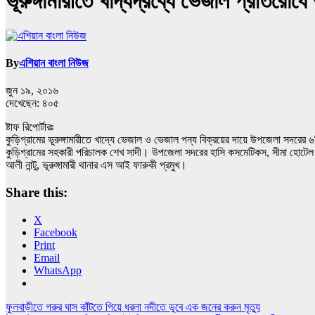
ভূরুঙ্গামারীতে খাদ্যদ্রব্যে ভেজাল প্রতিরোধ
By
এশিয়ান বাংলা নিউজ
জুন ১৯, ২০১৬
দেখেছেন:
৪০৫
ষ্টাফ রিপোর্টারঃ
কুড়িগ্রামের ভূরুঙ্গামারীতে খাদ্যে ভেজাল ও ভেজাল পন্য বিক্রয়ের দায়ে উপজেলা সদর
কুড়িগ্রামের সহকারী পরিচালক শেখ সাদী। উপজেলা সদরের হাসি কসমেটিকস, সীমা হোটে
আলী নান্টু, ভূরুঙ্গামারী থানার এস আই ফারুকী প্রমুখ।
Share this:
X
Facebook
Print
Email
WhatsApp
Post
ফুলবাড়ীতে গরুর ঘাস কাঁটতে গিয়ে ধরলা নদীতে ডুবে এক জনের করুন মৃত্যু