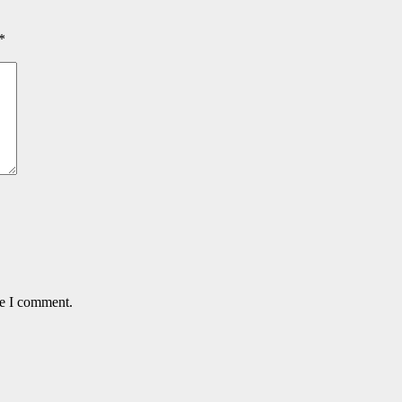
*
me I comment.