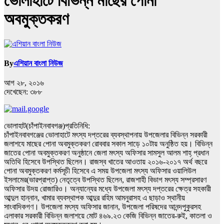
ভোলাহাটে বিভিন্ন মাছের পোনা
অবমুক্তকরণ
By
এশিয়ান বাংলা নিউজ
আগ ২৮, ২০১৬
দেখেছেন:
৩৮৮
ভোলাহাট(চাঁপাইনবাবগঞ্জ)প্রতিনিধি:
চাঁপাইনবাবগঞ্জের ভোলাহাটে মৎস্য দপ্তরের ব্যবস্থাপনায় উপজেলার বিভিন্ন সরকারী
জলাশযে মাছের পোনা অবমুক্তকরণ রোববার সকাল সাড়ে ১০টায় অনুষ্ঠিত হয়। বিভিন্ন
জাতের পোনা অবমুক্তকরণ অনুষ্ঠানে জেলা মৎস্য অফিসার সামসুল আলম শাহ্ প্রধান
অতিথি হিসেবে উপস্থিত ছিলেন। রাজস্ব খাতের আওতায় ২০১৬-২০১৭ অর্থ বছরে
পোনা অবমুক্তকরণ কর্মসূচী হিসেবে এ সময় উপজেলা মৎস্য অফিসার ওয়ালিউল
ইসলামের(ভারপ্রাপ্ত) নেতৃত্বে উপস্থিত ছিলেন, রাজশাহী বিভাগ মৎস্য সম্প্রসারণ
অফিসার উদয় রোজারিও। অন্যান্যের মধ্যে উপজেলা মৎস্য দপ্তরের ক্ষেত্র সহকারী
আব্দুল হান্নান, খামার ব্যবস্থাপক আব্দুর রহিম আমনুরাসহ এ ছাড়াও স্থানীয়
সাংবাদিকগণ। উপজেলা মৎস্য অফিসার জানান, উপজেলা পরিষদের আনন্দপুকুরসহ
এলাকার সরকারী বিভিন্ন জলাশয়ে মোট ৪৬৯.২৩ কেজি বিভিন্ন জাতের-রুই, কাতলা ও