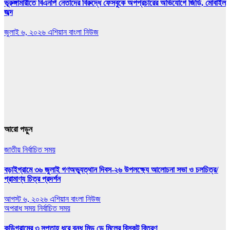
ভূরুঙ্গামারীতে বিএনপি নেতাদের বিরুদ্ধে ফেসবুকে অপপ্রচারের অভিযোগে জিডি, মোবাইল
জব্দ
জুলাই ৬, ২০২৬
এশিয়ান বাংলা নিউজ
আরো পড়ুন
জাতীয়
নির্বাচিত সময়
বড়াইগ্রামে ৩৬ জুলাই গণঅভ্যুত্থান দিবস-২৬ উপলক্ষ্যে আলোচনা সভা ও চলচিত্র/
প্রামাণ্য চিত্র প্রদর্শন
আগস্ট ৬, ২০২৬
এশিয়ান বাংলা নিউজ
অপরাধ সময়
নির্বাচিত সময়
কুড়িগ্রামের ৩ সপ্তাহ ধরে বন্ধ মিড ডে মিলের বিস্কুট বিতরণ