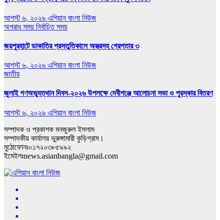
আগস্ট ৬, ২০২৬
এশিয়ান বাংলা নিউজ
অপরাধ সময়
নির্বাচিত সময়
জয়পুরহাটে ডাকাতির প্রস্তুতিকালে অস্ত্রসহ গ্রেপ্তার ৩
আগস্ট ৬, ২০২৬
এশিয়ান বাংলা নিউজ
জাতীয়
জুলাই গণঅভ্যুত্থান দিবস-২০২৬ উপলক্ষে দেবীগঞ্জে আলোচনা সভা ও পুরস্কার বিতরণ
আগস্ট ৬, ২০২৬
এশিয়ান বাংলা নিউজ
সম্পাদক ও প্রকাশক মনজুরুল ইসলাম
সম্পাদকীয় কার্যালয় ভুরুঙ্গামারী কুড়িগ্রাম।
মুঠোফোনঃ০১৭২০৩৮৫৯৯২
ইমেইলঃnews.asianbangla@gmail.com