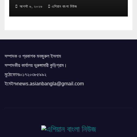
আগস্ট ৬, ২০২৬
এশিয়ান বাংলা নিউজ
সম্পাদক ও প্রকাশক মনজুরুল ইসলাম
সম্পাদকীয় কার্যালয় ভুরুঙ্গামারী কুড়িগ্রাম।
মুঠোফোনঃ০১৭২০৩৮৫৯৯২
ইমেইলঃnews.asianbangla@gmail.com