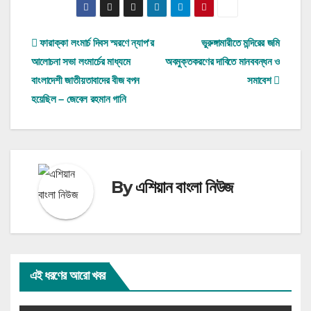
Post
ফারাক্কা লংমার্চ দিবস স্মরণে ন্যাপ‘র
ভুরুঙ্গামারীতে মন্দিরের জমি
আলোচনা সভা লংমার্চের মাধ্যমে
অবমুক্তকরণের দাবিতে মানববন্ধন ও
navigation
বাংলাদেশী জাতীয়তাবাদের বীজ বপন
সমাবেশ
হয়েছিল – জেবেল রহমান গানি
By
এশিয়ান বাংলা নিউজ
এই ধরণের আরো খবর