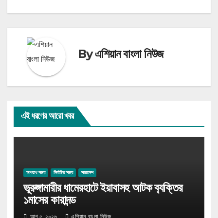
navigation
By
এশিয়ান বাংলা নিউজ
এই ধরণের আরো খবর
অপরাধ সময়
নির্বাচিত সময়
সারাদেশ
ভূরুঙ্গামারীর ধামেরহাটে ইয়াবাসহ আটক ব‍্যক্তির
১মাসের কারাদন্ড
আগ ৫, ২০২৬
এশিয়ান বাংলা নিউজ