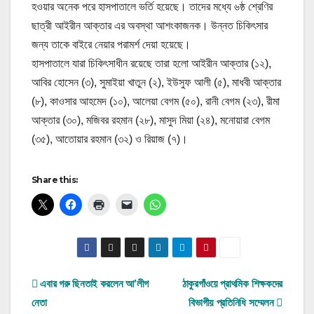
হওয়ার অনেক পরে হাসপাতালে ভর্তি হয়েছে। তাদের মধ্যে ৬ষ্ঠ শ্রেণির
ছাত্রী আইরীন আক্তার এর অবস্থা আশংকাজনক। উন্নত চিকিৎসার
জন্য তাকে বাইরে নেয়ার পরামর্শ দেয়া হয়েছে।
হাসপাতালে যারা চিকিৎসাধীন রয়েছে তারা হলো আইরীন আক্তার (১২),
আবির হোসেন (৩), সুমাইয়া খাতুন (২), ইউসুফ আলী (৫), মাধবী আক্তার
(৮), কাওসার আহমেদ (১০), আলেয়া বেগম (৫০), রানী বেগম (২৩), রীমা
আক্তার (৩০), মজিবর রহমান (২৮), মাসুদ মিয়া (২৪), মনোয়ারা বেগম
(৩৫), আতোয়ার রহমান (৩২) ও রিয়াজ (৭)।
Share this:
Post
এবার গরু ছিনতাই করলেন আ’লীগ
ঠাকুরগাঁওয়ে প্রাথমিক শিক্ষকদের
নেতা
বিভাগীয় প্রতিনিধি সম্মেলন