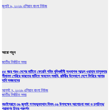
জুলাই ৬, ২০২৬
এশিয়ান বাংলা নিউজ
আরো পড়ুন
জাতীয়
নির্বাচিত সময়
৫৫ বছর পরও দেশের মাটিতে ফেরেনি শহিদ বুদ্ধিজীবী অধ্যাপক আব্দুল ওয়াহাব তালুকদার
সীমান্ত পেরিয়ে ভারতের মাটিতে অযত্নে সমাধি, রাষ্ট্রীয় উদ্যোগে দেশে ফিরিয়ে আনার
দাবি স্বজনদের
আগস্ট ৭, ২০২৬
এশিয়ান বাংলা নিউজ
জাতীয়
নির্বাচিত সময়
বড়াইগ্রামে ৩৬ জুলাই গণঅভ্যুত্থান দিবস-২৬ উপলক্ষ্যে আলোচনা সভা ও চলচিত্র/
প্রামাণ্য চিত্র প্রদর্শন