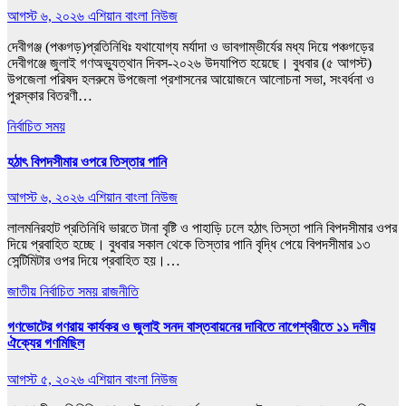
আগস্ট ৬, ২০২৬
এশিয়ান বাংলা নিউজ
দেবীগঞ্জ (পঞ্চগড়)প্রতি‌নি‌ধিঃ যথাযোগ্য মর্যাদা ও ভাবগাম্ভীর্যের মধ্য দিয়ে পঞ্চগড়ের
দেবীগঞ্জে জুলাই গণঅভ্যুত্থান দিবস-২০২৬ উদযাপিত হয়েছে। বুধবার (৫ আগস্ট)
উপজেলা পরিষদ হলরুমে উপজেলা প্রশাসনের আয়োজনে আলোচনা সভা, সংবর্ধনা ও
পুরস্কার বিতরণী…
নির্বাচিত সময়
হঠাৎ বিপদসীমার ওপরে তিস্তার পানি
আগস্ট ৬, ২০২৬
এশিয়ান বাংলা নিউজ
লালমনিরহাট প্রতিনিধি ভারতে টানা বৃষ্টি ও পাহাড়ি ঢলে হঠাৎ তিস্তা পানি বিপদসীমার ওপর
দিয়ে প্রবাহিত হচ্ছে। বুধবার সকাল থেকে তিস্তার পানি বৃদ্ধি পেয়ে বিপদসীমার ১৩
সেন্টিমিটার ওপর দিয়ে প্রবাহিত হয়।…
জাতীয়
নির্বাচিত সময়
রাজনীতি
গণভোটের গণরায় কার্যকর ও জুলাই সনদ বাস্তবায়নের দাবিতে নাগেশ্বরীতে ১১ দলীয়
ঐক্যের গণমিছিল
আগস্ট ৫, ২০২৬
এশিয়ান বাংলা নিউজ