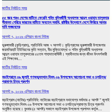
জাতীয়
নির্বাচিত সময়
৫৫ বছর পরও দেশের মাটিতে ফেরেনি শহিদ বুদ্ধিজীবী অধ্যাপক আব্দুল ওয়াহাব তালুকদার
সীমান্ত পেরিয়ে ভারতের মাটিতে অযত্নে সমাধি, রাষ্ট্রীয় উদ্যোগে দেশে ফিরিয়ে আনার
দাবি স্বজনদের
আগস্ট ৭, ২০২৬
এশিয়ান বাংলা নিউজ
ভূরুঙ্গামারী (কুড়িগ্রাম), প্রতিনিধি আজ ৭ আগস্ট। কুড়িগ্রামের ভূরুঙ্গামারী উপজেলার
জয়মনিরহাট ইউনিয়নের কৃতি সন্তান, বীর মুক্তিযোদ্ধা ও শহিদ বুদ্ধিজীবী অধ্যাপক
আব্দুল ওয়াহাব তালুকদারের ৫৫তম শাহাদাতবার্ষিকী। স্বাধীনতার জন্য জীবন উৎসর্গকারী
এই শিক্ষকের…
জাতীয়
নির্বাচিত সময়
বড়াইগ্রামে ৩৬ জুলাই গণঅভ্যুত্থান দিবস-২৬ উপলক্ষ্যে আলোচনা সভা ও চলচিত্র/
প্রামাণ্য চিত্র প্রদর্শন
আগস্ট ৬, ২০২৬
এশিয়ান বাংলা নিউজ
বড়াইগ্রাম (নাটোর) প্রতিনিধি: নাটোরের বড়াইগ্রামে যথাযোগ্য মর্যাদায় ৫ আগষ্ট ” জুলাই
গণঅভ্যুত্থান দিবস-২৬ উপলক্ষে আলোচনা সভা ও চলচিত্র/প্রামাণ্য চিত্র প্রদর্শন
অনুষ্ঠিত হয়েছে। বুধবার (৫ আগষ্ট) সকালে বড়াইগ্রাম উপজেলা প্রশাসন কর্তৃক…