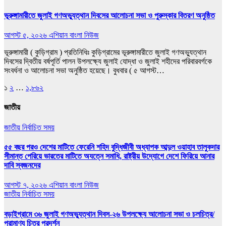
ভূরুঙ্গামারীতে জুলাই গণঅভ‍্যুত্থান দিবসের আলোচনা সভা ও পুরুস্কার বিতরণ অনুষ্ঠিত
আগস্ট ৫, ২০২৬
এশিয়ান বাংলা নিউজ
ভূরুঙ্গামারী ( কুড়িগ্রাম ) প্রতিনিধিঃ কুড়িগ্রামের ভূরুঙ্গামারীতে জুলাই গণঅভ‍্যুত্থান
দিবসের দ্বিতীয় বর্ষপূর্তি পালন উপলক্ষ্যে জুলাই যোদ্ধা ও জুলাই শহীদের পরিবারবর্গকে
সংবর্ধনা ও আলোচনা সভা অনুষ্ঠিত হয়েছে। বুধবার ( ৫ আগস্ট…
Posts
১
২
…
১,৮৬২
pagination
জাতীয়
জাতীয়
নির্বাচিত সময়
৫৫ বছর পরও দেশের মাটিতে ফেরেনি শহিদ বুদ্ধিজীবী অধ্যাপক আব্দুল ওয়াহাব তালুকদার
সীমান্ত পেরিয়ে ভারতের মাটিতে অযত্নে সমাধি, রাষ্ট্রীয় উদ্যোগে দেশে ফিরিয়ে আনার
দাবি স্বজনদের
আগস্ট ৭, ২০২৬
এশিয়ান বাংলা নিউজ
জাতীয়
নির্বাচিত সময়
বড়াইগ্রামে ৩৬ জুলাই গণঅভ্যুত্থান দিবস-২৬ উপলক্ষ্যে আলোচনা সভা ও চলচিত্র/
প্রামাণ্য চিত্র প্রদর্শন