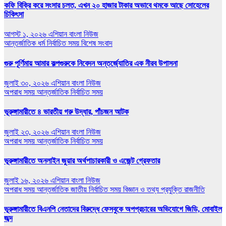
কফি বিক্রি করে সংসার চলত, এখন ২০ হাজার টাকার অভাবে থমকে আছে সোহেলের
চিকিৎসা
আগস্ট ১, ২০২৬
এশিয়ান বাংলা নিউজ
আন্তর্জাতিক
ধর্ম
নির্বাচিত সময়
বিশেষ সংবাদ
গুরু পূর্ণিমায় আমার কল্পগুরুকে নিবেদন অন্তর্জ্যোতির এক নীরব উপাসনা
জুলাই ৩০, ২০২৬
এশিয়ান বাংলা নিউজ
অপরাধ সময়
আন্তর্জাতিক
নির্বাচিত সময়
ভূরুঙ্গামারীতে ৪ ভারতীয় গরু উদ্ধার, পাঁচজন আটক
জুলাই ২৩, ২০২৬
এশিয়ান বাংলা নিউজ
অপরাধ সময়
আন্তর্জাতিক
নির্বাচিত সময়
ভূরুঙ্গামারীতে অনলাইন জুয়ার অর্থপাচারকারী ও এজেন্ট গ্রেফতার
জুলাই ১৬, ২০২৬
এশিয়ান বাংলা নিউজ
অপরাধ সময়
আন্তর্জাতিক
জাতীয়
নির্বাচিত সময়
বিজ্ঞান ও তথ্য প্রযুক্তি
রাজনীতি
ভূরুঙ্গামারীতে বিএনপি নেতাদের বিরুদ্ধে ফেসবুকে অপপ্রচারের অভিযোগে জিডি, মোবাইল
জব্দ