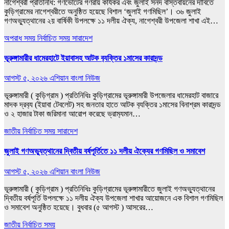
​নাগেশ্বরী প্রতিনিধি: গণভোটের গণরায় কার্যকর এবং জুলাই সনদ বাস্তবায়নের দাবিতে
কুড়িগ্রামের নাগেশ্বরীতে অনুষ্ঠিত হয়েছে বিশাল ‘জুলাই গণমিছিল’। ৩৬ জুলাই
গণঅভ্যুত্থানের ২য় বার্ষিকী উপলক্ষে ১১ দলীয় ঐক্য, নাগেশ্বরী উপজেলা শাখা এই…
অপরাধ সময়
নির্বাচিত সময়
সারাদেশ
ভূরুঙ্গামারীর ধামেরহাটে ইয়াবাসহ আটক ব‍্যক্তির ১মাসের কারাদন্ড
আগস্ট ৫, ২০২৬
এশিয়ান বাংলা নিউজ
ভূরুঙ্গামারী ( কুড়িগ্রাম ) প্রতিনিধিঃ কুড়িগ্রামের ভূরুঙ্গামারী উপজেলার ধামেরহাট বাজারে
মাদক দ্রব‍্য (ইয়াবা টেবলেট) সহ জনতার হাতে আটক ব‍্যক্তির ১মাসের বিনাশ্রম কারাদন্ড
ও ২ হাজার টাকা জরিমানা আরোপ করেছে ভ্রাম‍্যমান…
জাতীয়
নির্বাচিত সময়
সারাদেশ
জুলাই গণঅভ্যুত্থানের দ্বিতীয় বর্ষপূর্তিতে ১১ দলীয় ঐক্যের গণমিছিল ও সমাবেশ
আগস্ট ৫, ২০২৬
এশিয়ান বাংলা নিউজ
ভূরুঙ্গামারী ( কুড়িগ্রাম ) প্রতিনিধিঃ কুড়িগ্রামের ভূরুঙ্গামারীতে জুলাই গণঅভ্যুত্থানের
দ্বিতীয় বর্ষপূর্তি উপলক্ষে ১১ দলীয় ঐক্য উপজেলা শাখার আয়োজনে এক বিশাল গণমিছিল
ও সমাবেশ অনুষ্ঠিত হয়েছে। বুধবার (৫ আগস্ট ) আসরের…
জাতীয়
নির্বাচিত সময়