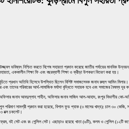
ট ইনিশিয়েটিভ: কুড়িগ্রামে বিপুল সহায়তা প্র
্বল ভবিষ্যৎ নিশ্চিত করতে বিশেষ সহায়তা প্রদান করেছে জাতীয় পর্যায়ের মানবিক উন্নয়ন সংস
 সহায়তা, এককালীন শিক্ষা ফি এবং বছরব্যাপী শিক্ষা ও ক্রীড়া উপকরণ বিতরণ করা হয়।
্মসূচিতে প্রধান অতিথি হিসেবে উপস্থিত ছিলেন বিশিষ্ট সমাজসেবক জনাব রুহুল আমিন মিলার
এবং তাদের পরিবারের আর্থ-সামাজিক মর্যাদা বৃদ্ধিতে সহায়ক হবে এবং সমাজের বৈষম্য দূর কর
রাম অফিসার জনাব আবদুল্লাহ শাহীন, অফিসার জনাব সাজিদ আল-আহাদ, রংপুর বিভাগীয় কো-অর্ডিন
ুল পরিমাণ সামগ্রী প্রদান করা হয়েছে, বিশাল ফুড প্যাক (৩ মাসের খাদ্য): চাল ৩০ কেজি, 
ং ৩ বক্স চকলেট।
আর্ট ফ্রেম, বই সেট এবং রং পেন্সিল সেট। এছাড়াও রয়েছে খাতা (৬টি), কলম ও পেন্সিল (১২টি ক