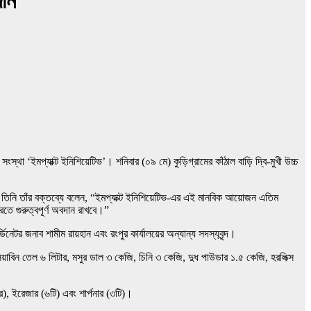
দান
্থা ‘ইমপ্যাক্ট ইনিশিয়েটিভ’। শনিবার (০৯ মে) কুড়িগ্রামের কাঁঠাল বাড়ি দ্বি-মুখী উচ্চ
। তিনি তাঁর বক্তব্যে বলেন, “ইমপ্যাক্ট ইনিশিয়েটিভ-এর এই মানবিক আয়োজন এতিম
তে গুরুত্বপূর্ণ অবদান রাখবে।”
েটর জনাব শামীম রায়হান এবং রংপুর কার্যালয়ের অন্যান্য সদস্যবৃন্দ।
সয়াবিন তেল ৬ লিটার, মসুর ডাল ৩ কেজি, চিনি ৩ কেজি, দুধ পাউডার ১.৫ কেজি, হরলিক্স
রে), ইরেজার (৬টি) এবং শার্পনার (৩টি)।