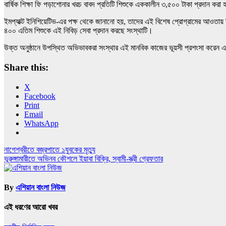
বার্ষিক শিক্ষা ফি পড়াশোনার খরচ বাবদ প্রতিটি শিশুকে এককালীন ৩,৫০০ টাকা প্রদান করা হ
ইমপ্যাক্ট ইনিশিয়েটিভ-এর পক্ষ থেকে জানানো হয়, তাদের এই বিশেষ প্রোগ্রামের আওতায় শি
৪০০ এতিম শিশুকে এই নিবিড় সেবা প্রদান করছে সংস্থাটি।
উক্ত অনুষ্ঠানে উপস্থিত অভিভাবকরা সংস্থার এই মানবিক কাজের ভূয়সী প্রশংসা করেন এ
Share this:
X
Facebook
Print
Email
WhatsApp
Post
নাগেশ্বরীতে বজ্রপাতে ১যুবকের মৃত্যু
ভূরুঙ্গামারীতে অভিনব কৌশলে ইয়াবা বিক্রি, স্বামী-স্ত্রী গ্রেফতার
navigation
By
এশিয়ান বাংলা নিউজ
এই ধরণের আরো খবর