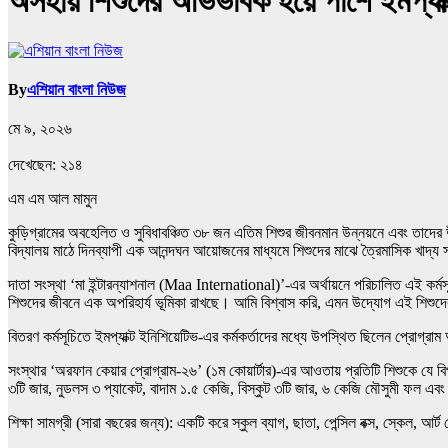
​অসহায় শিশুদের অভিভাবক হয়ে পাশে ইমপ্যাক্
By
এশিয়ান বাংলা নিউজ
মে ৯, ২০২৬
দেখেছেন:
২১৪
এম এম আল মামুন
কুড়িগ্রামের অবহেলিত ও সুবিধাবঞ্চিত ৩৮ জন এতিম শিশুর জীবনমান উন্নয়নে এবং তাদের উজ্জ
বিদ্যালয় মাঠে দিনব্যাপী এক আনন্দঘন আয়োজনের মাধ্যমে শিশুদের মাঝে ত্রৈমাসিক খাদ্য
দাতা সংস্থা ‘মা ইন্টারন্যাশনাল (Maa International)’-এর অর্থায়নে পরিচালিত এই কর
শিশুদের জীবনে এক অপরিহার্য ভূমিকা রাখছে। আমি বিশ্বাস করি, এমন উদ্যোগ এই শিশুদের 
বিতরণ কর্মসূচিতে ইমপ্যাক্ট ইনিশিয়েটিভ-এর কর্মকর্তাদের মধ্যে উপস্থিত ছিলেন প্রোগ্
সংস্থার ‘অরফান কেয়ার প্রোগ্রাম-২৬’ (১ম কোয়ার্টার)-এর আওতায় প্রতিটি শিশুকে যে বিপ
৩টি জার, নুডলস ৩ প্যাকেট, বাদাম ১.৫ কেজি, বিস্কুট ৩টি জার, ৬ কেজি মৌসুমী ফল এব
শিক্ষা সামগ্রী (সারা বছরের জন্য): একটি করে স্কুল ব্যাগ, ছাতা, পেন্সিল বক্স, স্কেল, 