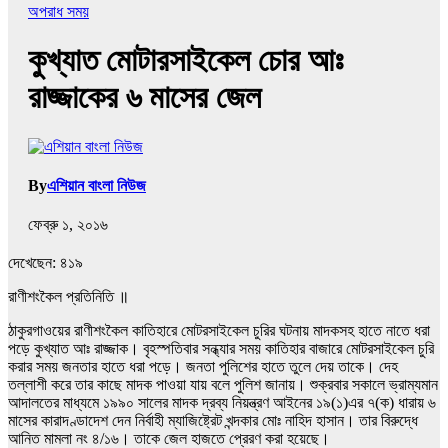
অপরাধ সময়
কুখ্যাত মোটারসাইকেল চোর আঃ
রাজ্জাকের ৬ মাসের জেল
By
এশিয়ান বাংলা নিউজ
ফেব্রু ১, ২০১৬
দেখেছেন:
৪১৯
রাণীশংকৈল প্রতিনিতি ॥
ঠাকুরগাওয়ের রাণীশংকৈল কাতিহারে মোটরসাইকেল চুরির ঘটনায় মাদকসহ হাতে নাতে ধরা
পড়ে কুখ্যাত আঃ রাজ্জাক। বৃহস্পতিবার সন্ধ্যার সময় কাতিহার বাজারে মোটরসাইকেল চুরি
করার সময় জনতার হাতে ধরা পড়ে। জনতা পুলিশের হাতে তুলে দেয় তাকে। দেহ
তল্লাশী করে তার কাছে মাদক পাওয়া যায় বলে পুলিশ জানায়। শুক্রবার সকালে ভ্রাম্যমান
আদালতের মাধ্যমে ১৯৯০ সালের মাদক দ্রব্য নিয়ন্ত্রণ আইনের ১৯(১)এর ৭(ক) ধারায় ৬
মাসের কারাদণ্ডাদেশ দেন নির্বাহী ম্যাজিষ্ট্রেট খন্দকার মোঃ নাহিদ হাসান। তার বিরুদ্ধে
আনিত মামলা নং ৪/১৬। তাকে জেল হাজতে প্রেরণ করা হয়েছে।