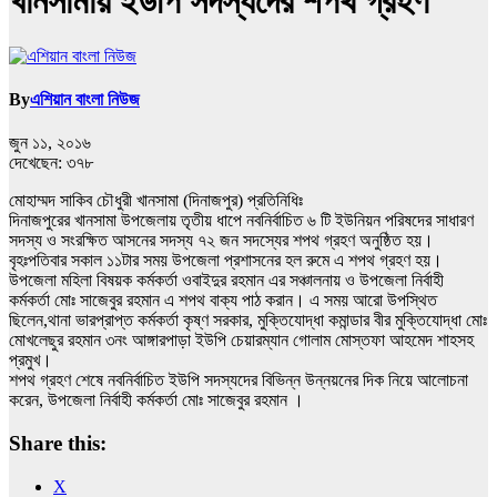
খানসামায় ইউপি সদস্যদের শপথ গ্রহণ
By
এশিয়ান বাংলা নিউজ
জুন ১১, ২০১৬
দেখেছেন:
৩৭৮
মোহাম্মদ সাকিব চৌধুরী খানসামা (দিনাজপুর) প্রতিনিধিঃ
দিনাজপুরের খানসামা উপজেলায় তৃতীয় ধাপে নবনির্বাচিত ৬ টি ইউনিয়ন পরিষদের সাধারণ
সদস্য ও সংরক্ষিত আসনের সদস্য ৭২ জন সদস্যের শপথ গ্রহণ অনুষ্ঠিত হয়।
বৃহঃপতিবার সকাল ১১টার সময় উপজেলা প্রশাসনের হল রুমে এ শপথ গ্রহণ হয়।
উপজেলা মহিলা বিষয়ক কর্মকর্তা ওবাইদুর রহমান এর সঞ্চালনায় ও উপজেলা নির্বাহী
কর্মকর্তা মোঃ সাজেবুর রহমান এ শপথ বাক্য পাঠ করান। এ সময় আরো উপস্থিত
ছিলেন,থানা ভারপ্রাপ্ত কর্মকর্তা কৃষ্ণ সরকার, মুক্তিযোদ্ধা কমান্ডার বীর মুক্তিযোদ্ধা মোঃ
মোখলেছুর রহমান ৩নং আঙ্গারপাড়া ইউপি চেয়ারম্যান গোলাম মোস্তফা আহমেদ শাহসহ
প্রমুখ।
শপথ গ্রহণ শেষে নবনির্বাচিত ইউপি সদস্যদের বিভিন্ন উন্নয়নের দিক নিয়ে আলোচনা
করেন, উপজেলা নির্বাহী কর্মকর্তা মোঃ সাজেবুর রহমান ।
Share this:
X