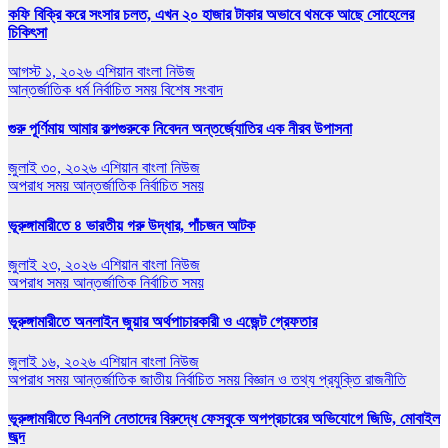
কফি বিক্রি করে সংসার চলত, এখন ২০ হাজার টাকার অভাবে থমকে আছে সোহেলের
চিকিৎসা
আগস্ট ১, ২০২৬
এশিয়ান বাংলা নিউজ
আন্তর্জাতিক
ধর্ম
নির্বাচিত সময়
বিশেষ সংবাদ
গুরু পূর্ণিমায় আমার কল্পগুরুকে নিবেদন অন্তর্জ্যোতির এক নীরব উপাসনা
জুলাই ৩০, ২০২৬
এশিয়ান বাংলা নিউজ
অপরাধ সময়
আন্তর্জাতিক
নির্বাচিত সময়
ভূরুঙ্গামারীতে ৪ ভারতীয় গরু উদ্ধার, পাঁচজন আটক
জুলাই ২৩, ২০২৬
এশিয়ান বাংলা নিউজ
অপরাধ সময়
আন্তর্জাতিক
নির্বাচিত সময়
ভূরুঙ্গামারীতে অনলাইন জুয়ার অর্থপাচারকারী ও এজেন্ট গ্রেফতার
জুলাই ১৬, ২০২৬
এশিয়ান বাংলা নিউজ
অপরাধ সময়
আন্তর্জাতিক
জাতীয়
নির্বাচিত সময়
বিজ্ঞান ও তথ্য প্রযুক্তি
রাজনীতি
ভূরুঙ্গামারীতে বিএনপি নেতাদের বিরুদ্ধে ফেসবুকে অপপ্রচারের অভিযোগে জিডি, মোবাইল
জব্দ