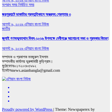
আগস্ট ৬, ২০২৬
এশিয়ান বাংলা নিউজ
অপরাধ সময়
নির্বাচিত সময়
জয়পুরহাটে ডাকাতির প্রস্তুতিকালে অস্ত্রসহ গ্রেপ্তার ৩
আগস্ট ৬, ২০২৬
এশিয়ান বাংলা নিউজ
জাতীয়
জুলাই গণঅভ্যুত্থান দিবস-২০২৬ উপলক্ষে দেবীগঞ্জে আলোচনা সভা ও পুরস্কার বিতরণ
আগস্ট ৬, ২০২৬
এশিয়ান বাংলা নিউজ
সম্পাদক ও প্রকাশক মনজুরুল ইসলাম
সম্পাদকীয় কার্যালয় ভুরুঙ্গামারী কুড়িগ্রাম।
মুঠোফোনঃ০১৭২০৩৮৫৯৯২
ইমেইলঃnews.asianbangla@gmail.com
Proudly powered by WordPress
|
Theme: Newspaperex by