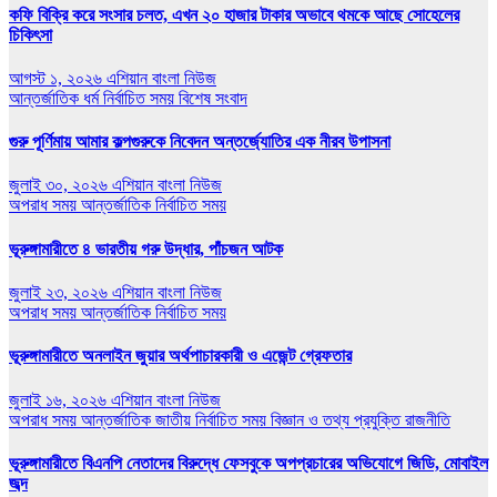
কফি বিক্রি করে সংসার চলত, এখন ২০ হাজার টাকার অভাবে থমকে আছে সোহেলের
চিকিৎসা
আগস্ট ১, ২০২৬
এশিয়ান বাংলা নিউজ
আন্তর্জাতিক
ধর্ম
নির্বাচিত সময়
বিশেষ সংবাদ
গুরু পূর্ণিমায় আমার কল্পগুরুকে নিবেদন অন্তর্জ্যোতির এক নীরব উপাসনা
জুলাই ৩০, ২০২৬
এশিয়ান বাংলা নিউজ
অপরাধ সময়
আন্তর্জাতিক
নির্বাচিত সময়
ভূরুঙ্গামারীতে ৪ ভারতীয় গরু উদ্ধার, পাঁচজন আটক
জুলাই ২৩, ২০২৬
এশিয়ান বাংলা নিউজ
অপরাধ সময়
আন্তর্জাতিক
নির্বাচিত সময়
ভূরুঙ্গামারীতে অনলাইন জুয়ার অর্থপাচারকারী ও এজেন্ট গ্রেফতার
জুলাই ১৬, ২০২৬
এশিয়ান বাংলা নিউজ
অপরাধ সময়
আন্তর্জাতিক
জাতীয়
নির্বাচিত সময়
বিজ্ঞান ও তথ্য প্রযুক্তি
রাজনীতি
ভূরুঙ্গামারীতে বিএনপি নেতাদের বিরুদ্ধে ফেসবুকে অপপ্রচারের অভিযোগে জিডি, মোবাইল
জব্দ