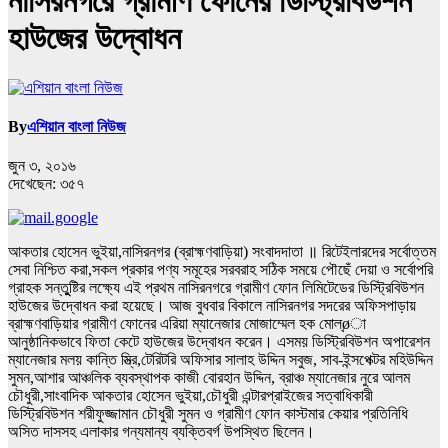
নাসিরনগরে গ্রামীণ ফোনের ডিস্ট্রিবিউশন
হাউজের উদ্বোধন
By
এশিয়ান বাংলা নিউজ
জুন ৩, ২০১৬
দেখেছেন:
৩৫৭
আকতার হোসেন ভুইয়া,নাসিরনগর (ব্রাহ্মণবাড়িয়া) সংবাদদাতা ॥ রিটেইলারদের সর্বোত্তম
সেবা নিশ্চিত করা,সকল প্রকার পণ্য সমূহের সরবরাহ সঠিক সময়ে পৌছেঁ দেয়া ও সর্বোপরি
গ্রাহক সন্তুুষ্টির লক্ষ্যে এই প্রথম নাসিরনগরে গ্রামীণ ফোন লিমিটেডের ডিস্ট্রিবিউশন
হাউজের উদ্বোধন করা হয়েছে। আজ বুধবার বিকালে নাসিরনগর সদরের অফিসপাড়ায়
ব্রাহ্মণবাড়িয়ার গ্রামীণ ফোনের এরিয়া ম্যানেজার মোজাম্মেল হক মোল্øা
আনুষ্ঠানিকভাবে ফিতা কেটে হাউজের উদ্বোধন করেন। এসময় ডিস্ট্রিবিউশন অপারেশন
ম্যানেজার মলয় কান্তি ম্ত্রি,টেরিটরি অফিসার সালাহ উদ্দিন সবুজ, সাব-ইন্সপেক্টর মহিউদ্দিন
সুমন,আশার আঞ্চলিক ব্যবস্থাপক কাজী বোরহান উদ্দিন, ব্রাঞ্চ ম্যানেজার নুরে আলম
চৌধুরী,সাংবাদিক আকতার হোসেন ভুইয়া,চৌধুরী এন্টারপ্রাইজের সত্বাধিকারী
ডিস্ট্রিবিউশন শরীফুজ্জামান চৌধুরী সুমন ও গ্রামীণ ফোন কাস্টমার কেয়ার প্রতিনিধি
অসিত দাসসহ এলাকার গন্যমান্য ব্যক্তিবর্গ উপস্থিত ছিলেন।