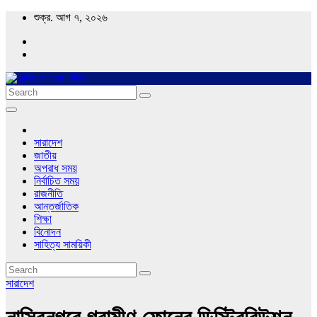
Skip
শুক্র. আগ ৭, ২০২৬
to
content
Asian Bangla News
এশিয়ান বাংলা নিউজ
সারাদেশ
জাতীয়
অপরাধ সময়
নির্বাচিত সময়
রাজনীতি
আন্তর্জাতিক
শিক্ষা
বিনোদন
সাহিত্য সাময়িকী
সারাদেশ