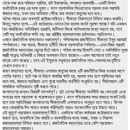
থেকে শুরু করে পরিবহন শ্রমিক, হাট ইজারাদার, পশুখাদ্য ব্যবসায়ী—একটি বিশাল
অর্থনৈতিক চক্র এর সঙ্গে যুক্ত। ফলে প্রশাসনিক সিদ্ধান্তের প্রভাব যখন সরাসরি
বাজারে পড়ে, তখন তার অভিঘাত পৌঁছে যায় সাধারণ মানুষের ঘরে ঘরে।
অবৈধ পাচার রোধ অবশ্যই রাষ্ট্রের দায়িত্ব। সীমান্ত নিরাপত্তা নিশ্চিত করাও জরুরি।
কিন্তু প্রশ্ন হলো—এই কঠোরতার ভেতরে বৈধ ব্যবসা কতটা সুরক্ষা পাচ্ছে? যদি একজন
বৈধ খামারিকেও অতিরিক্ত হয়রানি, জটিলতা কিংবা অনিশ্চয়তার মধ্যে পড়তে হয়, তবে
সেটি শুধু অর্থনৈতিক ক্ষতি নয়; বরং রাষ্ট্রীয় ব্যবস্থাপনার দুর্বলতারও প্রতিফলন।
এখানে রাজনৈতিক বাস্তবতাও গুরুত্বপূর্ণ। পশ্চিমবঙ্গের রাজনীতিতে সীমান্ত ইস্যু বরাবরই
স্পর্শকাতর। গরু পাচার, সীমান্ত দুর্নীতি কিংবা প্রশাসনিক শৈথিল্য—এসব বিষয় প্রায়ই
রাজনৈতিক বক্তব্যের কেন্দ্রে উঠে আসে। পশ্চিম বাংলার বিজেপি নেতা ও নবনির্বাচিত মুখ্য
মন্ত্রী শুভেন্দু অধিকারী এ বিষয়ে অবস্থান নিতে যাচ্ছেন—এমন আলোচনা তাই নতুন
মাত্রা যোগ করেছে। তবে এই ইস্যুকে শুধুমাত্র রাজনৈতিক লাভ-লোকসানের দৃষ্টিতে
দেখলে চলবে না।
কারণ বাস্তবতা হলো, সীমান্ত এলাকার মানুষের কাছে এটি রাজনীতির বিষয় হওয়ার আগে
পেটের প্রশ্ন। হাটে গরু না উঠলে খামারির ক্ষতি হয়, ব্যবসা বন্ধ হলে শ্রমিকের আয়
কমে যায়, বাজারে স্থবিরতা এলে পুরো স্থানীয় অর্থনীতি সংকুচিত হয়। দীর্ঘমেয়াদে এটি
সামাজিক অস্থিরতাও সৃষ্টি করতে পারে।
বাংলাদেশের জন্যও বিষয়টি তাৎপর্যপূর্ণ। দুই দেশের সীমান্ত অর্থনীতি বহু ক্ষেত্রেই একে
অপরের সঙ্গে প্রত্যক্ষ বা পরোক্ষভাবে যুক্ত। ফলে পশ্চিমবঙ্গের পশুর বাজারে সংকট তৈরি
হলে তার প্রতিক্রিয়া বাংলাদেশের সীমান্তবর্তী এলাকাতেও অনুভূত হতে পারে। বিশেষ
করে কোরবানির ঈদ সামনে থাকায় পরিস্থিতি আরও সংবেদনশীল হয়ে উঠতে পারে।
এই মুহূর্তে প্রয়োজন ভারসাম্যপূর্ণ নীতি। একদিকে অবৈধ কার্যক্রম কঠোরভাবে দমন
করতে হবে, অন্যদিকে বৈধ খামারি ও ব্যবসায়ীদের জন্য স্বচ্ছ, সহজ ও নিরাপদ
বাজারব্যবস্থা নিশ্চিত করতে হবে। রাজনৈতিক বক্তব্যের চেয়ে বেশি প্রয়োজন
বাস্তবসম্মত সমাধান।