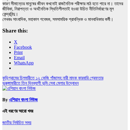
কারণ সীমান্তের মানুষের জীবন কখনোই রাজনৈতিক পরীক্ষার মাঠ হতে পারে না। তাদের
জীবিকা, নিরাপত্তা ও অর্থনৈতিক স্থিতিশীলতাই হওয়া উচিত নীতিনির্ধারণের মূল
কেন্দ্রবিন্দু।
লেখকঃ সাংবাদিক, মহাকাল গবেষক, সমসাময়িক প্রাবন্ধিক ও মানবাধিকার কর্মী।
Share this:
X
Facebook
Print
Email
WhatsApp
Post
কুড়িগ্রামের চিলমারীতে ১২ কেজি গাঁজাসহ নারী মাদক কারবারি গ্রেফতার
ভূরুঙ্গামারীতে তিন দিনব্যাপী ভূমি সেবা মেলার উদ্বোধন
navigation
By
এশিয়ান বাংলা নিউজ
এই ধরণের আরো খবর
জাতীয়
নির্বাচিত সময়