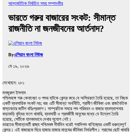
আন্তর্জাতিক
নির্বাচিত সময়
সম্পাদকীয়
ভারতে গরুর বাজারের সংকট: সীমান্ত
রাজনীতি না জনজীবনের আর্তনাদ?
By
এশিয়ান বাংলা নিউজ
মে ১৯, ২০২৬
দেখেছেন:
২৮১
মনজুরুল ইসলাম
পশ্চিমবঙ্গে গরু কেনাবেচা ও পশুর হাটকে কেন্দ্র করে যে অস্থিরতা তৈরি হয়েছে, তা নিছক
একটি ব্যবসায়িক সংকট নয়; বরং এটি সীমান্ত অর্থনীতি, গ্রামীণ জীবিকা এবং রাজনৈতিক
বাস্তবতার জটিল বহিঃপ্রকাশ। সাম্প্রতিক সময়ে পশু পরিবহন ও বাজার ব্যবস্থাপনায়
কড়াকড়ি বৃদ্ধির ফলে খামারি, ব্যবসায়ী ও শ্রমজীবী মানুষের মধ্যে যে উদ্বেগ তৈরি
হয়েছে, সেটিকে হালকাভাবে দেখার সুযোগ নেই।
ভারতের সীমান্তবর্তী রাজ্য পশ্চিমবঙ্গ দীর্ঘদিন ধরেই গবাদিপশু বাণিজ্যের একটি গুরুত্বপূর্ণ
কেন্দ্র। এই বাজারকে ঘিরে হাজার হাজার মানুষের জীবিকা নির্ভরশীল। গ্রামের ছোট খামারি