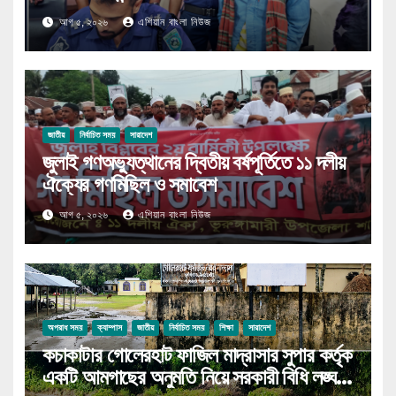
আগ ৫, ২০২৬
এশিয়ান বাংলা নিউজ
জাতীয়
নির্বাচিত সময়
সারাদেশ
জুলাই গণঅভ্যুত্থানের দ্বিতীয় বর্ষপূর্তিতে ১১ দলীয়
ঐক্যের গণমিছিল ও সমাবেশ
আগ ৫, ২০২৬
এশিয়ান বাংলা নিউজ
অপরাধ সময়
ক্যাম্পাস
জাতীয়
নির্বাচিত সময়
শিক্ষা
সারাদেশ
কচাকাটার গোলেরহাট ফাজিল মাদ্রাসার সুপার কর্তৃক
একটি আমগাছের অনুমতি নিয়ে সরকারী বিধি লঙ্ঘন