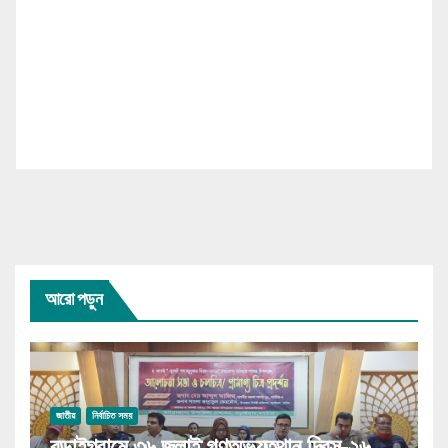
আরো পড়ুন
জাতীয়
নির্বাচিত সময়
বড়াইগ্রামে ৩৬ জুলাই গণঅভ্যুত্থান দিবস-২৬