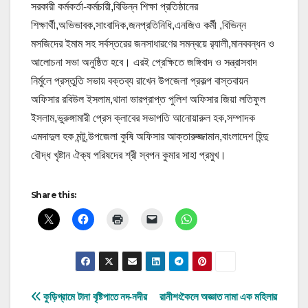
সরকারী কর্মকর্তা-কর্মচারী,বিভিন্ন শিক্ষা প্রতিষ্ঠানের
শিক্ষার্থী,অভিভাবক,সাংবাদিক,জনপ্রতিনিধি,এনজিও কর্মী ,বিভিন্ন
মসজিদের ইমাম সহ সর্বস্তরের জনসাধারণের সমন্বয়ে র‌্যালী,মানববন্ধন ও
আলোচনা সভা অনুষ্ঠিত হবে। এরই প্রেক্ষিতে জঙ্গিবাদ ও সন্ত্রাসবাদ
নির্মুলে প্রস্তুতি সভায় বক্তব্য রাখেন উপজেলা প্রকল্প বাস্তবায়ন
অফিসার রবিউল ইসলাম,থানা ভারপ্রাপ্ত পুলিশ অফিসার জিয়া লতিফুল
ইসলাম,ভুরুঙ্গামারী প্রেস ক্লাবের সভাপতি আনোয়ারুল হক,সম্পাদক
এমদাদুল হক মন্টু,উপজেলা কুষি অফিসার আক্তারুজ্জামান,বাংলাদেশ হিন্দু
বৌদ্ধ খৃষ্টান ঐক্য পরিষদের শ্রী স্বপন কুমার সাহা প্রমুখ।
Share this:
Post
কুড়িগ্রামে টানা বৃষ্টিপাতে নদ-নদীর
রানীশংকৈলে অজ্ঞাত নামা এক মহিলার