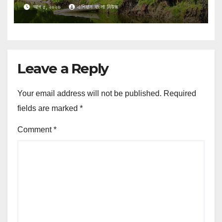
করে ৪ টি ইউক্লিপ্টাস গাছ কর্তন,তদন্তে
আগ ৫, ২০২৬
এশিয়ান বাংলা নিউজ
বনবিভাগ।
Leave a Reply
Your email address will not be published.
Required
fields are marked
*
Comment
*