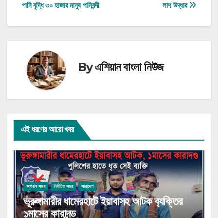
পানি বৃদ্ধি ৩০ হাজার মানুষ পানিবন্দী
লাশ উদ্ধার
navigation
By
এশিয়ান বাংলা নিউজ
এই ধরণের আরো খবর
অপরাধ সময়
নির্বাচিত সময়
সারাদেশ
ভূরুঙ্গামারীর ধামেরহাটে ইয়াবাসহ আটক ব‍্যক্তির
১মাসের কারাদন্ড