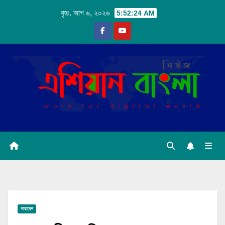
Skip
বৃহঃ. আগ ৬, ২০২৬
5:52:25 AM
to
content
সারাদেশ