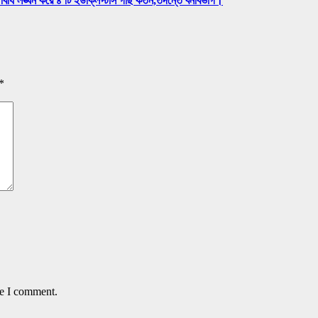
বিধি লঙ্ঘন করে ৪ টি ইউক্লিপ্টাস গাছ কর্তন,তদন্তে বনবিভাগ।
*
me I comment.