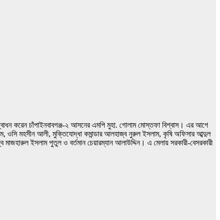
র উদ্বোধন করেন চাঁপাইনবাবগঞ্জ-২ আসনের এমপি মুহা. গোলাম মোস্তফা বিশ্বাস। এর আগে
ম, ওসি মহসীন আলী, মুক্তিযোদ্ধা কমান্ডার আলহাজ্ব নুরুল ইসলাম, কৃষি অফিসার আব্দুল
 মাজহারুল ইসলাম পুতুল ও বর্তমান চেয়ারম্যান আলাউদ্দিন। এ মেলায় সরকারী-বেসরকারী