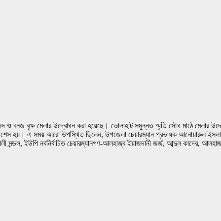
পি ফলদ ও বনজ বৃক্ষ মেলার উদ্বোধন করা হয়েছে। ভোলাহাট সমুন্নত স্মৃতি সৌধ মাঠে মেলা
 এসে শেস হয়। এ সময় আরো উপস্থিত ছিলেন, উপজেলা চেয়ারম্যান প্রভাষক আনোয়ারুল ইসলা
ন্ডল, ইউপি নবনির্বাচিত চেয়ারম্যানগণ-আলহাজ্ব ইয়াজদানী জর্জ, আব্দুল কাদের, আলহাজ্ব