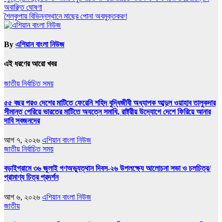
অবাঞ্ছিত ঘোষণা
navigation
শৈলকুপায় বিভিন্নস্থানে মাছের পোনা অবমুক্তকরণ
By
এশিয়ান বাংলা নিউজ
এই ধরণের আরো খবর
জাতীয়
নির্বাচিত সময়
৫৫ বছর পরও দেশের মাটিতে ফেরেনি শহিদ বুদ্ধিজীবী অধ্যাপক আব্দুল ওয়াহাব তালুকদার
সীমান্ত পেরিয়ে ভারতের মাটিতে অযত্নে সমাধি, রাষ্ট্রীয় উদ্যোগে দেশে ফিরিয়ে আনার
দাবি স্বজনদের
আগ ৭, ২০২৬
এশিয়ান বাংলা নিউজ
জাতীয়
নির্বাচিত সময়
বড়াইগ্রামে ৩৬ জুলাই গণঅভ্যুত্থান দিবস-২৬ উপলক্ষ্যে আলোচনা সভা ও চলচিত্র/
প্রামাণ্য চিত্র প্রদর্শন
আগ ৬, ২০২৬
এশিয়ান বাংলা নিউজ
জাতীয়