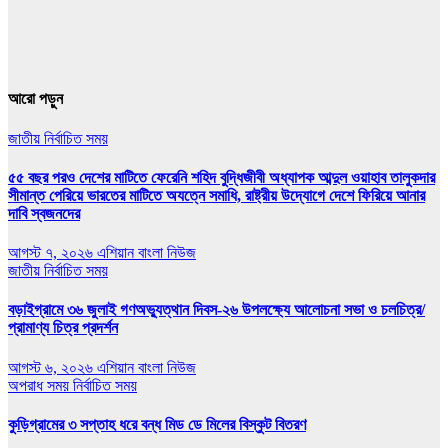
আরো পড়ুন
জাতীয়
নির্বাচিত সময়
৫৫ বছর পরও দেশের মাটিতে ফেরেনি শহিদ বুদ্ধিজীবী অধ্যাপক আব্দুল ওয়াহাব তালুকদার
সীমান্ত পেরিয়ে ভারতের মাটিতে অযত্নে সমাধি, রাষ্ট্রীয় উদ্যোগে দেশে ফিরিয়ে আনার
দাবি স্বজনদের
আগস্ট ৭, ২০২৬
এশিয়ান বাংলা নিউজ
জাতীয়
নির্বাচিত সময়
বড়াইগ্রামে ৩৬ জুলাই গণঅভ্যুত্থান দিবস-২৬ উপলক্ষ্যে আলোচনা সভা ও চলচিত্র/
প্রামাণ্য চিত্র প্রদর্শন
আগস্ট ৬, ২০২৬
এশিয়ান বাংলা নিউজ
অপরাধ সময়
নির্বাচিত সময়
কুড়িগ্রামের ৩ সপ্তাহ ধরে বন্ধ মিড ডে মিলের বিস্কুট বিতরণ