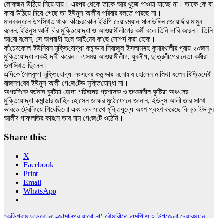
লোকজন উঠিয়ে নিয়ে যায়। এরপর থেকে তাকে আর খুজে পাওয়া যাচ্ছে না। তাকে কে বা
কারা উঠিয়ে নিয়ে গেছে তা ইউনুস আলীর পরিবার বলতে পারছে না।
মানববন্ধনে উপ‌স্থিত থাকা কাঁ‌চেরকোল ইউ‌পি চেয়ারম্যান সালাউ‌দ্দিন জোয়ার্দ্দার মামুন
ব‌লেন, ইউনুস আলী বীর মু‌ক্তি‌যোদ্ধা ও আওয়ামীলী‌গের কর্মী বলে তি‌নি দা‌বি ক‌রেন। তি‌নি
আ‌রো ব‌লেন, সে অপরাধী হ‌লে আই‌নের কা‌ছে সোপর্দ করা হোক।
কাঁ‌চেরকোল ইউ‌নিয়‌ন মু‌ক্তি‌যোদ্ধা কমান্ডার সিরাজুল ইসলামসহ কুমারখালীর প্রায় ২০জন
মু‌ক্তি‌যোদ্ধা একই দা‌বী ক‌রেন। এসময় আওয়ামীলীগ, যুবলীগ, ছাত্রলীগের নেতা কর্মীরা
উপ‌স্থিত ছি‌লেন।
এদিকে শৈলকুপা মু‌ক্তি‌যোদ্ধা সংস‌দের কমান্ডার ম‌নোয়ার হো‌সেন মা‌লিথা ব‌লেন বিত্তি‌দেবী
রাজনগ‌রের ইউনুস আলী গে‌জে‌টেড মু‌ক্তি‌যোদ্ধা না।
অপর‌দি‌কে বর্তমান কুষ্টিয়া জেলা পরিষদের প্রশাসক ও তৎকা‌লীন কুষ্টিয়া অঞ্চ‌লের
মু‌ক্তি‌যোদ্ধা কমান্ডার জা‌হিদ হো‌সেন জাফর মু‌ঠো‌ফো‌নে জানান, ইউনুস আলী তার সা‌থে
ভার‌তে ট্রেনিংয়ে গিয়েছিলো এবং তার সাথে মুক্তিযুদ্ধে অংশ গ্রহণ ক‌রে‌ছে কিন্ত ইউনুস
আলীর গাফল‌তির কার‌নে তার নাম গে‌জে‌টে ওঠেনি।
Share this:
X
Facebook
Print
Email
WhatsApp
Post
‘কুড়িগ্রাম ছাড়বো না -জামালপুর যাবো না’ রৌমারীতে এমপি ও ২ উপজেলা চেয়ারম্যান