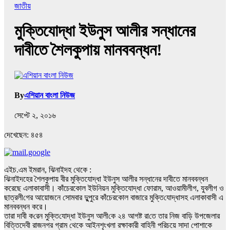
জাতীয়
মুক্তিযোদ্ধা ইউনুস আলীর সন্ধানের
দাবীতে শৈলকুপায় মানববন্ধন!
By
এশিয়ান বাংলা নিউজ
সেপ্টে ২, ২০১৬
দেখেছেন:
৪৫৪
এইচ.এম ইমরান, ঝিনাইদহ থেকে :
ঝিনাইদহের শৈলকুপায় বীর মুক্তিযোদ্ধা ইউনুস আলীর সন্ধানের দাবীতে মানববন্ধন
করেছে এলাকাবাসী। কাঁচেরকোল ইউনিয়ন মুক্তিযোদ্ধা ফোরাম, আওয়ামীলীগ, যুবলীগ ও
ছাত্রলী‌গের আয়োজনে সোমবার দুুপুরে কাঁচেরকোল বাজারে মু‌ক্তি‌যোদ্ধাসহ এলাকাবাসী এ
মানববন্ধন করে।
‌তারা দাবী ক‌রেন মু‌ক্তি‌যোদ্ধা ইউনুস আলী‌কে ২৪ আগষ্ট রা‌তে তার নিজ বা‌ড়ি‌ উপজেলার
বিত্তিদেবী রাজনগর গ্রাম থেকে আইনশৃংখলা রক্ষাকারী বাহিনী পরিচয়ে সাদা পোশাকে