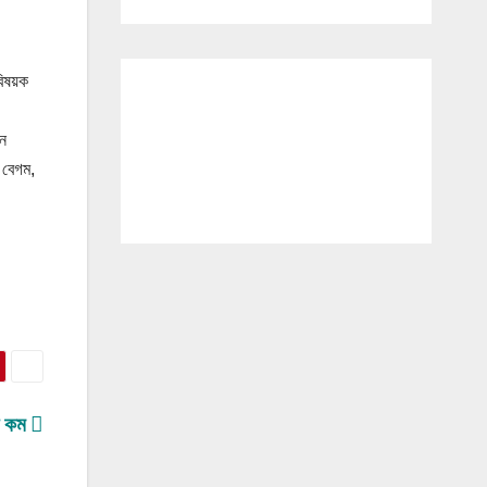
িষয়ক
ান
 বেগম,
রি কম