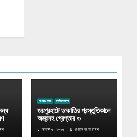
অপরাধ সময়
নির্বাচিত সময়
বন্ধ
জয়পুরহাটে ডাকাতির প্রস্তুতিকালে
রণ
অস্ত্রসহ গ্রেপ্তার ৩
িউজ
আগস্ট ৬, ২০২৬
এশিয়ান বাংলা নিউজ