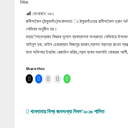
দেখেছেন:
৩৮১
রানীশংকৈল (ঠাকুরগাঁও)সংবাদদাতা ঃ ঠাকুরগাঁওয়ের রানীশংকৈল ত্রান অ
সেমিনার অনূষ্ঠিত হয়।
বন্যা/ শৈত্যপ্রবাহ বিষয়ক দূযোগ ব্যবস্থাপনা সংক্রান্ত সেমিনারে উপজেলা
আইনুল হক, ভাইস চেয়ারম্যান মিজানুর রহমান,স্বাগত বক্তব্য রাখেন প্রকল
থানা অফিসার ইনর্চাজ রেজাউল করিম,প্রেস ক্লাব সভাপতি মোবারক আলী,সম
Share this:
Post
খানসামায় বিশ্ব জনসংখ্যা দিবস’২০১৬ পালিত
navigation