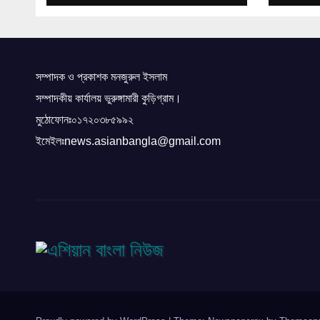
সমাধি, রাষ্ট্রীয় উদ্যোগে দেশে
ফিরিয়ে আনার দাবি স্বজনদের
সম্পাদক ও প্রকাশক মনজুরুল ইসলাম
সম্পাদকীয় কার্যালয় ভুরুঙ্গামারী কুড়িগ্রাম।
মুঠোফোনঃ০১৭২০৩৮৫৯৯২
ইমেইলঃnews.asianbangla@gmail.com