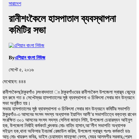
সারাদেশ
রানীশংকৈলে হাসপাতাল ব্যবস্থাপনা
কমিটির সভা
By
এশিয়ান বাংলা নিউজ
সেপ্টে ৫, ২০১৬
দেখেছেন:
৪৪৪
রানীশংকৈল(ঠাকুরগাঁও )সংবাদদাতা ঃ ঠাকুরগাঁওয়ের রানীশংকৈল উপজেলা স্বাস্থ্য কেন্দ্রে
হল রুমে গত ৪ সেপ্টেম্বর হাসপাতালের সুষ্ঠ ব্যবস্থাপনা ও চিকিৎসা সেবার মান উন্নয়নে
সভা অনূষ্ঠিত হয়।
সভায় হাসপাতালের সুষ্ঠ ব্যাবস্থাপনা ও চিকিৎসা সেবার মান উন্নয়নে কমিটির সভাপতি
ঠাকুরগাঁও-৩ আসনের সংসদ সদস্য অধ্যাপক ইয়াশিন আলী’র সভাপতিত্বে বক্তব্য রাখেন
সংরক্ষিত ৩০১ আসনের সংসদ সদস্য সেলিনা জাহান লিটা, উপজেলা চেয়ারম্যন আইনুল
হক, উপজেলা নির্বাহি কর্মকর্তা খন্দকার মোঃ নাহিদ হাসান,আ’লীগ সভাপতি অধ্যাপক
সইদুল হক,থানা অফিসার ইনচার্জ রেজাউল করিম, উপজেলা স্বাস্থ্য পঃপঃ কর্মকর্তা ডাঃ
আবু মোঃ খায়রুল কবির, ভাইস চেয়াম্যান মাহফুজা বেগম, মেয়র আলমগীর সরকার,প্রেস