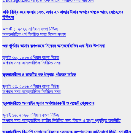
Uncategorized
আন্তর্জাতিক
জাতীয়
নির্বাচিত সময়
সারাদেশ
কফি বিক্রি করে সংসার চলত, এখন ২০ হাজার টাকার অভাবে থমকে আছে সোহেলের
চিকিৎসা
আগস্ট ১, ২০২৬
এশিয়ান বাংলা নিউজ
আন্তর্জাতিক
ধর্ম
নির্বাচিত সময়
বিশেষ সংবাদ
গুরু পূর্ণিমায় আমার কল্পগুরুকে নিবেদন অন্তর্জ্যোতির এক নীরব উপাসনা
জুলাই ৩০, ২০২৬
এশিয়ান বাংলা নিউজ
অপরাধ সময়
আন্তর্জাতিক
নির্বাচিত সময়
ভূরুঙ্গামারীতে ৪ ভারতীয় গরু উদ্ধার, পাঁচজন আটক
জুলাই ২৩, ২০২৬
এশিয়ান বাংলা নিউজ
অপরাধ সময়
আন্তর্জাতিক
নির্বাচিত সময়
ভূরুঙ্গামারীতে অনলাইন জুয়ার অর্থপাচারকারী ও এজেন্ট গ্রেফতার
জুলাই ১৬, ২০২৬
এশিয়ান বাংলা নিউজ
অপরাধ সময়
আন্তর্জাতিক
জাতীয়
নির্বাচিত সময়
বিজ্ঞান ও তথ্য প্রযুক্তি
রাজনীতি
ভূরুঙ্গামারীতে বিএনপি নেতাদের বিরুদ্ধে ফেসবুকে অপপ্রচারের অভিযোগে জিডি, মোবাইল