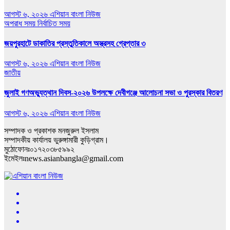
আগস্ট ৬, ২০২৬
এশিয়ান বাংলা নিউজ
অপরাধ সময়
নির্বাচিত সময়
জয়পুরহাটে ডাকাতির প্রস্তুতিকালে অস্ত্রসহ গ্রেপ্তার ৩
আগস্ট ৬, ২০২৬
এশিয়ান বাংলা নিউজ
জাতীয়
জুলাই গণঅভ্যুত্থান দিবস-২০২৬ উপলক্ষে দেবীগঞ্জে আলোচনা সভা ও পুরস্কার বিতরণ
আগস্ট ৬, ২০২৬
এশিয়ান বাংলা নিউজ
সম্পাদক ও প্রকাশক মনজুরুল ইসলাম
সম্পাদকীয় কার্যালয় ভুরুঙ্গামারী কুড়িগ্রাম।
মুঠোফোনঃ০১৭২০৩৮৫৯৯২
ইমেইলঃnews.asianbangla@gmail.com