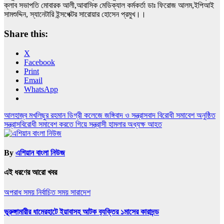
ক্লাব সভাপতি মোবারক আলী,আবাসিক মেডিক্যাল কর্মকর্তা ডাঃ ফিরোজ আলম,ইপিআই
সামশুদ্দিন, স্যানেটারি ইন্সপেক্টর সারোয়ার হোসেন প্রমুখ।।
Share this:
X
Facebook
Print
Email
WhatsApp
Post
আলহাজ্ব মখলিছুর রহমান ডিগ্রী কলেজে জঙ্গিবাদ ও সন্ত্রাসবাদ বিরোধী সমাবেশ অনুষ্ঠিত
সন্ত্রাসবিরোধী সমাবেশ করতে গিয়ে সন্ত্রাসী হামলার অধ্যক্ষ আহত
navigation
By
এশিয়ান বাংলা নিউজ
এই ধরণের আরো খবর
অপরাধ সময়
নির্বাচিত সময়
সারাদেশ
ভূরুঙ্গামারীর ধামেরহাটে ইয়াবাসহ আটক ব‍্যক্তির ১মাসের কারাদন্ড