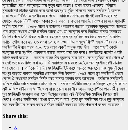
বেলদহ মৌজায় একটি কারুকাজ সম্বলিত মসজিদ নির্মান করে আসাম অভিযানে যাবার পথে
ম্যালেরিয়া রোগে আক্রান্ত হয়ে মৃত্যু বরন করেন। তখন হতেই এলাকার ধর্মপ্রান
মুসলমানেরা নামাজ আদায় করে আসা অবস্থায় বৃটিশ শাসনের সময়ে মসজিদ টি জঙ্গলে
ঢাকা পড়ে দীর্ঘদিন অন্তরীন হয়ে পড়ে। এদিকে মসজিদের পাশেই একটি ডাহার মঠ
যেখানে বছরের নির্দিষ্ট সময়ে ডাহার মেলা বসত । কালের আবর্তনে তাও বন্ধ হয়ে স্থানটি
অচীন হয়ে যায়। ১৯৫৬ সালে উপজেলার ধলডাঙ্গার জনৈক প্রভাষক স্বপ্নযোগে জানতে
পান উক্ত স্থানে একটি মসজিদ আছে এবং তা সংস্কার করে নিয়মিত নামাজ আদায়ের
নির্দেশ পেলে তিনি উক্ত স্থানের বয়স্ক গন্যমান্য ব্যক্তিদের নিয়ে স্বপ্নে নির্দেশিত
স্থানে খোঁজ করে ২১ হাত লম্বা ১০ হাত চওড়া তিন গম্বুজ বিশিষ্ট মসজিদটির সন্ধান।
মসজিদটির উপরে প্রায় ২০০ হাত লম্বা একটি পাকুড় গাছ ছিল। পরে গাছটি কেটে
সংস্কার করে স্থানীয় লোকজন নামাজ আদায় করা শুরু করে। মসজিদের পাশেই একটি
ডাহা/ দরগা রয়েছে । অনেকে বলেন মীর জুমলার সঙ্গে আসা কোন ব্যক্তি মারা গেলে ঐ
খানেই তাকে সমাহিত করা হয়। ঐ মসজিদে এক সঙ্গে ১৯/২০ জন মুষলীর বেশী নামাজ
পড়া যেত না । এদিকে দিন দিন মসজিদটির ইট ধ্বসে পড়তে শুরু হলে এবং মুসল্লীদের
সংখ্যা বাড়তে থাকলে স্থানীয় লোকজন নিজ উদ্দোগে ১৯৯৪ সালে মুল মসজিদটি ভেঙ্গে
ফেলে ঐ স্থানেই মসজিদ নির্মান করে নামাজ আদায় করে আসছেন। বর্তমানে মসজিদটি
অতি প্রাচীন জামে মসজিদ নামে খ্যাত। মসজিদ কমিটির সদস্য আজিজুল হক মুন্সী জানান
এই অতি প্রাচীন মসজিদটিতে এ যাবৎ কোন সরকারী সাহায্য সহযোগীতা পান নাই। অথচ
মুল মসজিদটি সংস্কার করা হলে বিশ্বের দরবারে এই ঐতিহাসিক মসজিদ হিসাবে ঠাই
পেত। এখনও মসজিদের পাশের ডাহা/দরগা বলে খ্যাত মুল মসজিদের অংশ টুকু সংস্কার
সহ সরকারীভাবে সংক্ষন করার মসজিদ কমিটি সরকারের আশু পদক্ষেপ কামনা করেছেন।
Share this:
X