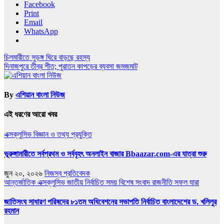
Facebook
Print
Email
WhatsApp
Post
চিলমারীতে সুড়ঙ্গ ঘিরে বাড়ছে রহস্য
দিনাজপুরে তীব্র শীত; পুরাতন কাপড়ের ব্যবসা জমজমাট
navigation
By
এশিয়ান বাংলা নিউজ
এই ধরণের আরো খবর
এক্সক্লুসিভ
বিজ্ঞান ও তথ্য প্রযুক্তি
ভূরুঙ্গামারীতে সর্বপ্রথম ও সর্ববৃহৎ অনলাইন বাজার Bbaazar.com-এর যাত্রা শুরু
জুন ২০, ২০২৬
নিজস্ব প্রতিবেদক
আন্তর্জাতিক
এক্সক্লুসিভ
জাতীয়
নির্বাচিত সময়
বিশেষ সংবাদ
রাজনীতি
সফল যারা
জাতিসংঘ সাধারণ পরিষদের ৮১তম অধিবেশনের সভাপতি নির্বাচিত বাংলাদেশের ড. খলিলুর
রহমান