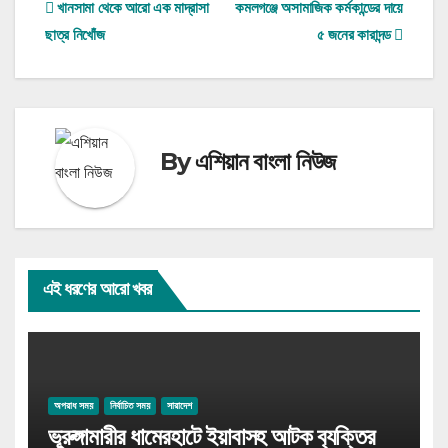
Post
খানসামা থেকে আরো এক মাদ্রাসা
কমলগঞ্জে অসামাজিক কর্মকান্ডের দায়ে
ছাত্র নিখোঁজ
৫ জনের কারাদন্ড
navigation
By
এশিয়ান বাংলা নিউজ
এই ধরণের আরো খবর
অপরাধ সময়
নির্বাচিত সময়
সারাদেশ
ভূরুঙ্গামারীর ধামেরহাটে ইয়াবাসহ আটক ব‍্যক্তির