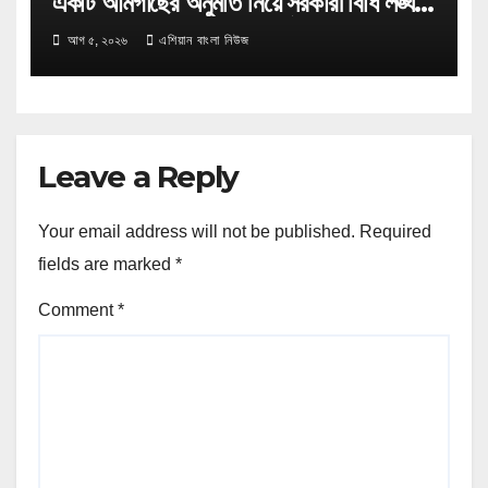
একটি আমগাছের অনুমতি নিয়ে সরকারী বিধি লঙ্ঘন
করে ৪ টি ইউক্লিপ্টাস গাছ কর্তন,তদন্তে
আগ ৫, ২০২৬
এশিয়ান বাংলা নিউজ
বনবিভাগ।
Leave a Reply
Your email address will not be published.
Required
fields are marked
*
Comment
*