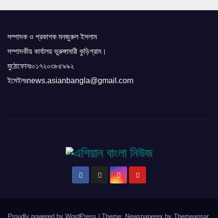
সম্পাদক ও প্রকাশক মনজুরুল ইসলাম
সম্পাদকীয় কার্যালয় ভুরুঙ্গামারী কুড়িগ্রাম।
মুঠোফোনঃ০১৭২০৩৮৫৯৯২
ইমেইলঃnews.asianbangla@gmail.com
Proudly powered by WordPress
|
Theme: Newspaperex by
Themeansar
.