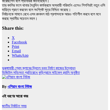
করেছিলেন বলে স্থানীয়রা জানিয়েছেন।
তার বদলির ফলে থানার দৈনন্দিন কার্যক্রমে অস্থায়ী পরিবর্তন এলেও শিগগিরই নতুন ওসি
দায়িত্ব গ্রহণ করবেন বলে সংশ্লিষ্ট সূত্র নিশ্চিত করেছে।
নির্বাচনকে সামনে রেখে এসব রদবদল মাঠ প্রশাসনকে আরও গতিশীল করবে বলে মনে
করছে স্থানীয় সচেতন মহল।
Share this:
X
Facebook
Print
Email
WhatsApp
Post
ভূরুঙ্গামারী প্রেস ক্লাবের দ্বিতল ভবন নির্মাণ কাজের উদ্বোধন
ডিজিটাল সহিংসতা প্রতিরোধে কুড়িগ্রামে সাইকেল র‌্যালি অনুষ্ঠিত
navigation
By
এশিয়ান বাংলা নিউজ
এই ধরণের আরো খবর
জাতীয়
নির্বাচিত সময়