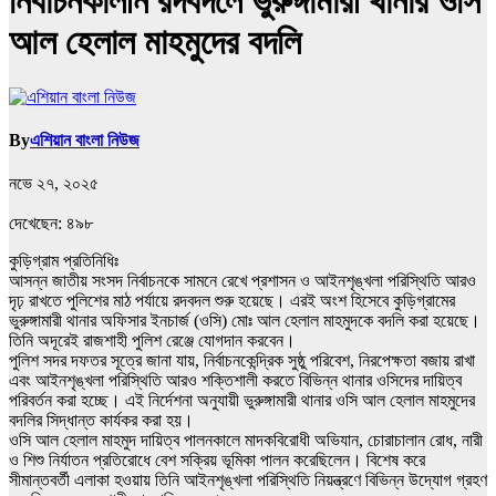
নির্বাচনকালীন রদবদলে ভুরুঙ্গামারী থানার ওসি
আল হেলাল মাহমুদের বদলি
By
এশিয়ান বাংলা নিউজ
নভে ২৭, ২০২৫
দেখেছেন:
৪৯৮
কুড়িগ্রাম প্রতিনিধিঃ
আসন্ন জাতীয় সংসদ নির্বাচনকে সামনে রেখে প্রশাসন ও আইনশৃঙ্খলা পরিস্থিতি আরও
দৃঢ় রাখতে পুলিশের মাঠ পর্যায়ে রদবদল শুরু হয়েছে। এরই অংশ হিসেবে কুড়িগ্রামের
ভুরুঙ্গামারী থানার অফিসার ইনচার্জ (ওসি) মোঃ আল হেলাল মাহমুদকে বদলি করা হয়েছে।
তিনি অদূরেই রাজশাহী পুলিশ রেঞ্জে যোগদান করবেন।
পুলিশ সদর দফতর সূত্রে জানা যায়, নির্বাচনকেন্দ্রিক সুষ্ঠু পরিবেশ, নিরপেক্ষতা বজায় রাখা
এবং আইনশৃঙ্খলা পরিস্থিতি আরও শক্তিশালী করতে বিভিন্ন থানার ওসিদের দায়িত্ব
পরিবর্তন করা হচ্ছে। এই নির্দেশনা অনুযায়ী ভুরুঙ্গামারী থানার ওসি আল হেলাল মাহমুদের
বদলির সিদ্ধান্ত কার্যকর করা হয়।
ওসি আল হেলাল মাহমুদ দায়িত্ব পালনকালে মাদকবিরোধী অভিযান, চোরাচালান রোধ, নারী
ও শিশু নির্যাতন প্রতিরোধে বেশ সক্রিয় ভূমিকা পালন করেছিলেন। বিশেষ করে
সীমান্তবর্তী এলাকা হওয়ায় তিনি আইনশৃঙ্খলা পরিস্থিতি নিয়ন্ত্রণে বিভিন্ন উদ্যোগ গ্রহণ