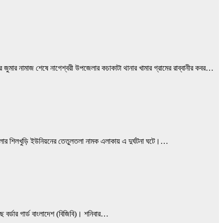
র জুমার নামাজ শেষে নাগেশ্বরী উপজেলার কচাকাটা থানার খামার গ্রামের রাব্বানীর কবর…
পজেলার শিলখুড়ি ইউনিয়নের তেতুলতলা নামক এলাকায় এ দুর্ঘটনা ঘটে।…
ছে বর্ডার গার্ড বাংলাদেশ (বিজিবি)। শনিবার…