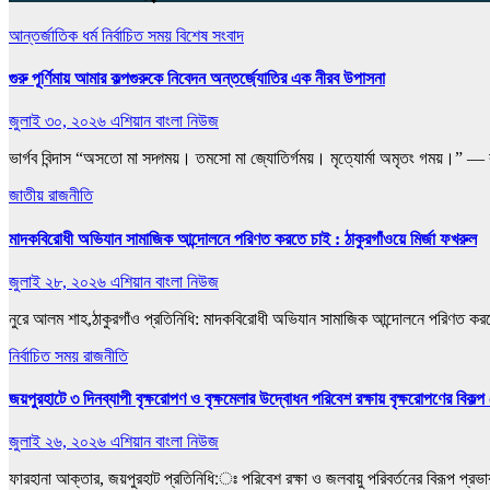
আন্তর্জাতিক
ধর্ম
নির্বাচিত সময়
বিশেষ সংবাদ
গুরু পূর্ণিমায় আমার কল্পগুরুকে নিবেদন অন্তর্জ্যোতির এক নীরব উপাসনা
জুলাই ৩০, ২০২৬
এশিয়ান বাংলা নিউজ
ভার্গব বিন্দাস “অসতো মা সদ্গময়। তমসো মা জ্যোতির্গময়। মৃত্যোর্মা অমৃতং গময়।” — ব
জাতীয়
রাজনীতি
মাদকবিরোধী অভিযান সামাজিক আন্দোলনে পরিণত করতে চাই : ঠাকুরগাঁওয়ে মির্জা ফখরুল
জুলাই ২৮, ২০২৬
এশিয়ান বাংলা নিউজ
নুরে আলম শাহ,‎‎ঠাকুরগাঁও প্রতিনিধি: ‎‎মাদকবিরোধী অভিযান সামাজিক আন্দোলনে পরিণত 
নির্বাচিত সময়
রাজনীতি
জয়পুরহাটে ৩ দিনব্যাপী বৃক্ষরোপণ ও বৃক্ষমেলার উদ্বোধন পরিবেশ রক্ষায় বৃক্ষরোপণের বিকল্প 
জুলাই ২৬, ২০২৬
এশিয়ান বাংলা নিউজ
ফারহানা আক্তার, জয়পুরহাট প্রতিনিধি:ঃ পরিবেশ রক্ষা ও জলবায়ু পরিবর্তনের বিরূপ প্র