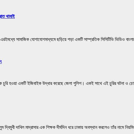
্রোত থামাই
 এরইমধ্যে সামাজিক যোগাযোগমাধ্যমে ছড়িয়ে পড়া একটি সাম্প্রতিক সিসিটিভি ভিডিও বা
িং
তাল থেকে চুরি হওয়া একটি ইজিবাইক উদ্ধার করেছে জেলা পুলিশ। একই সাথে এই চুরির ঘটনা ও
লুম দ্বিমুখী দাখিল মাদ্রাসার এক শিক্ষক দীর্ঘদিন ধরে ঢাকায় অবস্থান করলেও তাঁর নাম