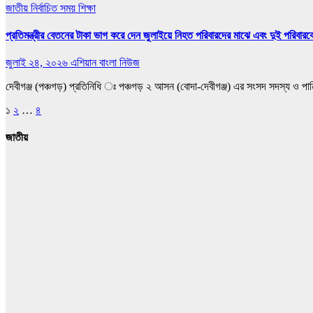
জাতীয়
নির্বাচিত সময়
শিক্ষা
প্রতিমন্ত্রীর বেতনের টাকা ভাগ করে দেন জুলাইয়ে নিহত পরিবারদের মাঝে এবং দুই পরিবারকে 
জুলাই ২৪, ২০২৬
এশিয়ান বাংলা নিউজ
দেবীগঞ্জ (পঞ্চগড়) প্রতিনিধি ঃ পঞ্চগড় ২ আসন (বোদা-দেবীগঞ্জ) এর সংসদ সদস্য ও পান
Posts
১
২
…
৪
pagination
জাতীয়