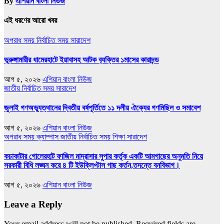
By
এশিয়ান বাংলা নিউজ
এই ধরণের আরো খবর
অপরাধ সময়
নির্বাচিত সময়
সারাদেশ
ভূরুঙ্গামারীর ধামেরহাটে ইয়াবাসহ আটক ব‍্যক্তির ১মাসের কারাদন্ড
আগ ৫, ২০২৬
এশিয়ান বাংলা নিউজ
জাতীয়
নির্বাচিত সময়
সারাদেশ
জুলাই গণঅভ্যুত্থানের দ্বিতীয় বর্ষপূর্তিতে ১১ দলীয় ঐক্যের গণমিছিল ও সমাবেশ
আগ ৫, ২০২৬
এশিয়ান বাংলা নিউজ
অপরাধ সময়
ক্যাম্পাস
জাতীয়
নির্বাচিত সময়
শিক্ষা
সারাদেশ
কচাকাটার গোলেরহাট ফাজিল মাদ্রাসার সুপার কর্তৃক একটি আমগাছের অনুমতি নিয়ে
সরকারী বিধি লঙ্ঘন করে ৪ টি ইউক্লিপ্টাস গাছ কর্তন,তদন্তে বনবিভাগ।
আগ ৫, ২০২৬
এশিয়ান বাংলা নিউজ
Leave a Reply
Your email address will not be published.
Required fields are