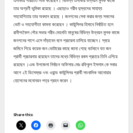
এলাকায় পরিচিতি লাভ করেছেন। বিভিন্ন এলাকার উন্নয়ন মুলক কাজে
তার অগ্রণী ভুমিকা রয়েছে । এছাড়াও গরীব দুস্থদের সাহায্য
সহযোগিতায় তার অবদান রয়েছে । জনগনের সেবা করার জন্য সকলের
ভোট ও সহযোগীতা কামনা করেছেন । কাউন্সিলর হিসাবে নির্বাচিত হলে
রানীশংকৈল পৌর সভার গরীব মেহনতি মানুষের বিভিন্ন উন্নয়ন মুলক কাজে
জনগনের পাশে এসে দাঁড়াবেন বলে প্রচারনা চালিয়ে যাচ্ছেন। স্বরে
জমিনে গিয়ে কয়েক জন ভোটারের কাছে জানা গেছে বর্তমানে যত জন
প্রার্থী প্রচারনায় রয়েছেন তাদের মধ্যে বিভিন্ন রকম প্রচারে তিনি এগিয়ে
রয়েছেন ।এবং উপজেলা নির্বাচন অফিসার মোঃ রফিকুল ইসলাম কে সবার
আগে ২ই ডিসেম্বর ৭নং ওয়ান্ড কাউন্সিলর প্রার্থী সাংবাদিক আনোয়ার
হোসেনের মনোনয়ন পত্র গ্রহন করেন ।
Share this: