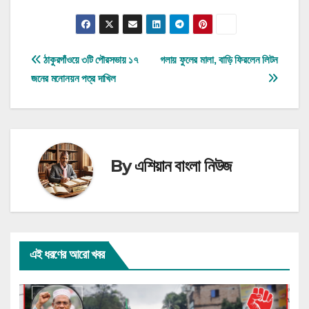
Post
ঠাকুরগাঁওয়ে ৩টি পৌরসভায় ১৭
গলায় ফুলের মালা, বাড়ি ফিরলেন লিটন
জনের মনোনয়ন পত্র দাখিল
navigation
By
এশিয়ান বাংলা নিউজ
এই ধরণের আরো খবর