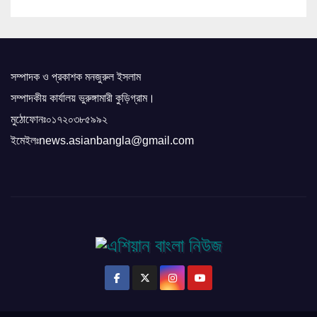
সম্পাদক ও প্রকাশক মনজুরুল ইসলাম
সম্পাদকীয় কার্যালয় ভুরুঙ্গামারী কুড়িগ্রাম।
মুঠোফোনঃ০১৭২০৩৮৫৯৯২
ইমেইলঃnews.asianbangla@gmail.com