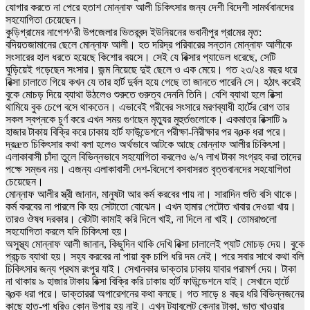
যোগার করতে না পেরে হতাশ মোন্নাফ আলী চিকিৎসার জন্য দেশী বিদেশী সামর্থবানদের
সহযোগিতা চেয়েছেন।
কুড়িগ্রামের নাগেশ^রী উপজেলার ভিতরবন্দ ইউনিয়নের ভবানীপুর গ্রামের মৃত:
বদিয়তজামানের ছেলে মোন্নাফ আলী। হত দরিদ্র পরিবারের সন্তান মোন্নাফ আলীকে
সংসারের হাল ধরতে হয়েছে কিশোর বয়সে। সেই যে রিক্সার প্যাডেল ধরেছে, সেটি
ঘুড়িয়েই গড়েছেন সংসার। জন্ম নিয়েছে দুই ছেলে ও এক মেয়ে। গত ২৩/২৪ বছর ধরে
রিক্সা চালাতে গিয়ে কখন যে তার হার্ট দুর্বল হয়ে গেছে তা জানতে পারেনি সে। হঠাৎ করেই
বুকে মোচড় দিয়ে ব্যাথা উঠলেও শুরুতে গুরুত্ব দেননি তিনি। বেশি ব্যাথা হলে রিক্সা
থামিয়ে বুক চেপে বসে থাকতেন। এভাবেই গরীবের সংসারে মরণব্যাধী হার্টের রোগ তার
সকল স্বপ্নকে চুর্ণ করে এখন সময় গুণছেন মৃত্যুর মুহুর্তগুলোকে। একমাত্র রিক্সাটি ৯
হাজার টাকায় বিক্রি করে ঢাকায় হার্ট ফাউন্ডেশনে পরীক্ষা-নিরীক্ষার পর বøক ধরা পরে।
দ্রæত চিকিৎসার কথা বলা হলেও অর্থভাবে আটকে আছে মোন্নাফ আলীর চিকিৎসা।
এলাকাবাসী চাঁদা তুলে বিভিন্নভাবে সহযোগিতা করলেও ৬/৭ লাখ টাকা সংগ্রহ করা তাদের
পক্ষে সম্ভব নয়। এজন্য এলাকাবাসী দেশ-বিদেশে বসবাসরত বৃত্তবানদের সহযোগিতা
চেয়েছেন।
মোন্নাফ আলীর স্ত্রী জানান, মানুষটা আর কর্ম করবের পায় না। সারাদিন শুতি বসি থাকে।
কর্ম করবের না পারলে কি হয় সেটাতো বোঝেন। এখন হামার পেটোত খাবার দেওয়া খায়।
তারও ঔষধ দরকার। বেটাটা কামাই করি দিলে খাই, না দিলে না খাই। তোমরাগুলো
সহযোগিতা করলে যদি চিকিৎসা হয়।
অসুস্থ্য মোন্নাফ আলী জানান, কিছুদিন থাকি দেখি রিক্সা চালালেই প্যাট মোচড় দেয়। বুকে
প্রচন্ড ব্যাথা হয়। সহ্য করবের না পায়া বুক চাপি ধরি দম নেই। পরে সবার সাথে কথা বলি
চিকিৎসার জন্য প্রথম রংপুর যাই। সেখানকার ডাক্তার ঢাকায় যাবার পরামর্শ দেয়। টাকা
না থাকায় ৯ হাজার টাকায় রিক্সা বিক্রি করি ঢাকায় হার্ট ফাউন্ডেশনে যাই। সেখানে হার্টে
বøক ধরা পরে। ডাক্তাররা অপারেশনের কথা বলছে। গত সাড়ে ৪ বছর ধরি বিভিন্নজনের
কাছে হাত-পা ধরিও কোন উপায় হয় নাই। এখন ট্যাবলেট কেনার টাকা, ভাত খাওয়ার