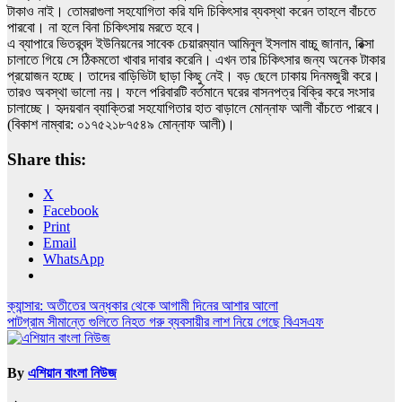
টাকাও নাই। তোমরাগুলা সহযোগিতা করি যদি চিকিৎসার ব্যবস্থা করেন তাহলে বাঁচতে
পারবো। না হলে বিনা চিকিৎসায় মরতে হবে।
এ ব্যাপারে ভিতরবন্দ ইউনিয়নের সাবেক চেয়ারম্যান আমিনুল ইসলাম বাচ্চু জানান, রিক্সা
চালাতে গিয়ে সে ঠিকমতো খাবার দাবার করেনি। এখন তার চিকিৎসার জন্য অনেক টাকার
প্রয়োজন হচ্ছে। তাদের বাড়িভিটা ছাড়া কিছু নেই। বড় ছেলে ঢাকায় দিনমজুরী করে।
তারও অবস্থা ভালো নয়। ফলে পরিবারটি বর্তমানে ঘরের বাসনপত্র বিক্রি করে সংসার
চালাচ্ছে। হৃদয়বান ব্যাক্তিরা সহযোগিতার হাত বাড়ালে মোন্নাফ আলী বাঁচতে পারবে।
(বিকাশ নাম্বার: ০১৭৫২১৮৭৫৪৯ মোন্নাফ আলী)।
Share this:
X
Facebook
Print
Email
WhatsApp
Post
ক্যান্সার: অতীতের অন্ধকার থেকে আগামী দিনের আশার আলো
পাটগ্রাম সীমান্তে গুলিতে নিহত গরু ব্যবসায়ীর লাশ নিয়ে গেছে বিএসএফ
navigation
By
এশিয়ান বাংলা নিউজ